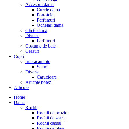
Accesorii dama
Curele dama
Portofele
Parfumuri
Ochelari dama
Ghete dama
Diverse
Parfumuri
Costume de baie
Ceasuri
Copii
Imbracaminte
Seturi
Diverse
Carucioare
Articole botez
Articole
Home
Dama
Rochii
Rochii de ocazie
Rochii de seara
Rochii casual
Rochii de plaja