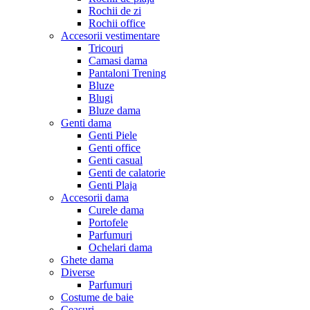
Rochii de zi
Rochii office
Accesorii vestimentare
Tricouri
Camasi dama
Pantaloni Trening
Bluze
Blugi
Bluze dama
Genti dama
Genti Piele
Genti office
Genti casual
Genti de calatorie
Genti Plaja
Accesorii dama
Curele dama
Portofele
Parfumuri
Ochelari dama
Ghete dama
Diverse
Parfumuri
Costume de baie
Ceasuri