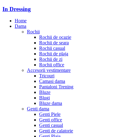
In Dressing
Home
Dama
Rochii
Rochii de ocazie
Rochii de seara
Rochii casual
Rochii de plaja
Rochii de zi
Rochii office
Accesorii vestimentare
Tricouri
Camasi dama
Pantaloni Trening
Bluze
Blugi
Bluze dama
Genti dama
Genti Piele
Genti office
Genti casual
Genti de calatorie
Genti Plaja