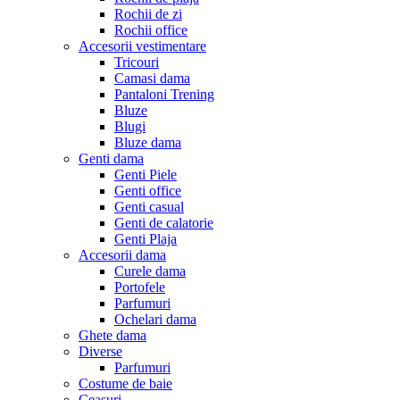
Rochii de zi
Rochii office
Accesorii vestimentare
Tricouri
Camasi dama
Pantaloni Trening
Bluze
Blugi
Bluze dama
Genti dama
Genti Piele
Genti office
Genti casual
Genti de calatorie
Genti Plaja
Accesorii dama
Curele dama
Portofele
Parfumuri
Ochelari dama
Ghete dama
Diverse
Parfumuri
Costume de baie
Ceasuri