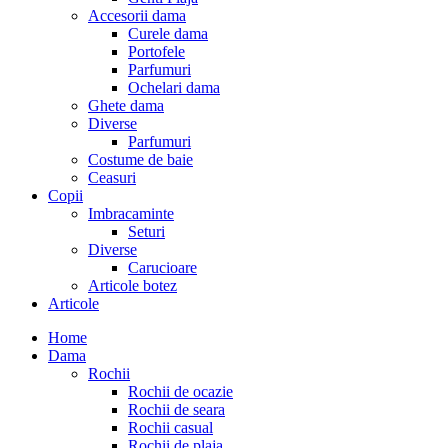
Accesorii dama
Curele dama
Portofele
Parfumuri
Ochelari dama
Ghete dama
Diverse
Parfumuri
Costume de baie
Ceasuri
Copii
Imbracaminte
Seturi
Diverse
Carucioare
Articole botez
Articole
Home
Dama
Rochii
Rochii de ocazie
Rochii de seara
Rochii casual
Rochii de plaja