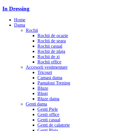
In Dressing
Home
Dama
Rochii
Rochii de ocazie
Rochii de seara
Rochii casual
Rochii de plaja
Rochii de zi
Rochii office
Accesorii vestimentare
Tricouri
Camasi dama
Pantaloni Trening
Bluze
Blugi
Bluze dama
Genti dama
Genti Piele
Genti office
Genti casual
Genti de calatorie
Genti Plaja