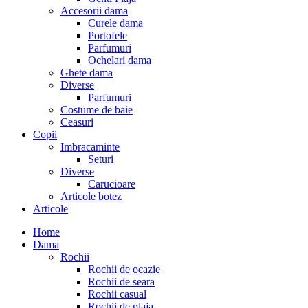
Accesorii dama
Curele dama
Portofele
Parfumuri
Ochelari dama
Ghete dama
Diverse
Parfumuri
Costume de baie
Ceasuri
Copii
Imbracaminte
Seturi
Diverse
Carucioare
Articole botez
Articole
Home
Dama
Rochii
Rochii de ocazie
Rochii de seara
Rochii casual
Rochii de plaja