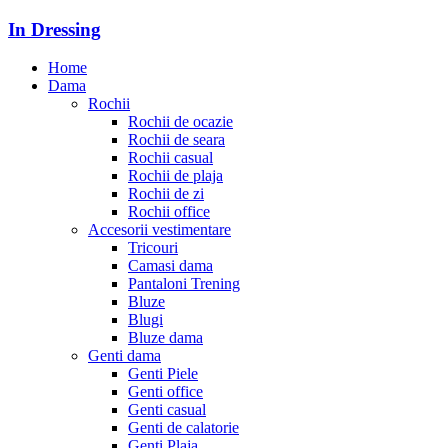
In Dressing
Home
Dama
Rochii
Rochii de ocazie
Rochii de seara
Rochii casual
Rochii de plaja
Rochii de zi
Rochii office
Accesorii vestimentare
Tricouri
Camasi dama
Pantaloni Trening
Bluze
Blugi
Bluze dama
Genti dama
Genti Piele
Genti office
Genti casual
Genti de calatorie
Genti Plaja