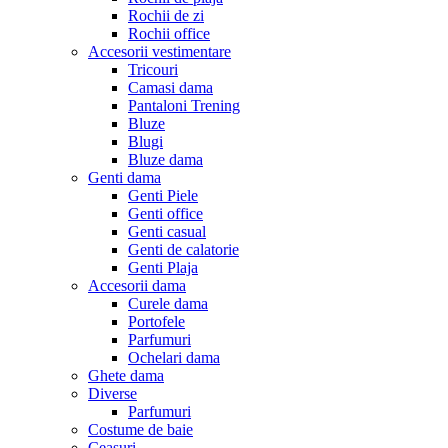
Rochii de zi
Rochii office
Accesorii vestimentare
Tricouri
Camasi dama
Pantaloni Trening
Bluze
Blugi
Bluze dama
Genti dama
Genti Piele
Genti office
Genti casual
Genti de calatorie
Genti Plaja
Accesorii dama
Curele dama
Portofele
Parfumuri
Ochelari dama
Ghete dama
Diverse
Parfumuri
Costume de baie
Ceasuri