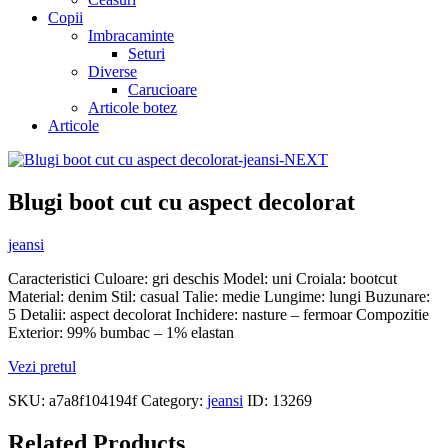
Copii
Imbracaminte
Seturi
Diverse
Carucioare
Articole botez
Articole
Blugi boot cut cu aspect decolorat
jeansi
Caracteristici Culoare: gri deschis Model: uni Croiala: bootcut
Material: denim Stil: casual Talie: medie Lungime: lungi Buzunare:
5 Detalii: aspect decolorat Inchidere: nasture – fermoar Compozitie
Exterior: 99% bumbac – 1% elastan
Vezi pretul
SKU:
a7a8f104194f
Category:
jeansi
ID:
13269
Related Products