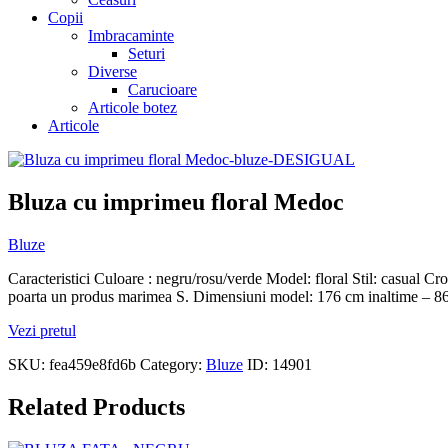
Copii
Imbracaminte
Seturi
Diverse
Carucioare
Articole botez
Articole
Bluza cu imprimeu floral Medoc
Bluze
Caracteristici Culoare : negru/rosu/verde Model: floral Stil: casual C
poarta un produs marimea S. Dimensiuni model: 176 cm inaltime – 86
Vezi pretul
SKU:
fea459e8fd6b
Category:
Bluze
ID:
14901
Related Products