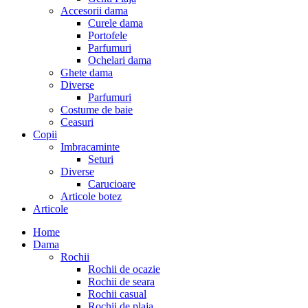
Accesorii dama
Curele dama
Portofele
Parfumuri
Ochelari dama
Ghete dama
Diverse
Parfumuri
Costume de baie
Ceasuri
Copii
Imbracaminte
Seturi
Diverse
Carucioare
Articole botez
Articole
Home
Dama
Rochii
Rochii de ocazie
Rochii de seara
Rochii casual
Rochii de plaja