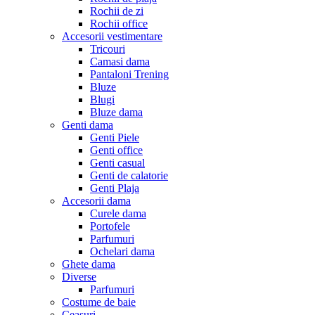
Rochii de zi
Rochii office
Accesorii vestimentare
Tricouri
Camasi dama
Pantaloni Trening
Bluze
Blugi
Bluze dama
Genti dama
Genti Piele
Genti office
Genti casual
Genti de calatorie
Genti Plaja
Accesorii dama
Curele dama
Portofele
Parfumuri
Ochelari dama
Ghete dama
Diverse
Parfumuri
Costume de baie
Ceasuri