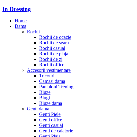
In Dressing
Home
Dama
Rochii
Rochii de ocazie
Rochii de seara
Rochii casual
Rochii de plaja
Rochii de zi
Rochii office
Accesorii vestimentare
Tricouri
Camasi dama
Pantaloni Trening
Bluze
Blugi
Bluze dama
Genti dama
Genti Piele
Genti office
Genti casual
Genti de calatorie
Genti Plaja