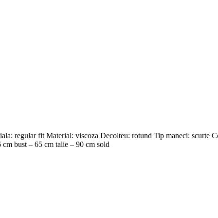
roiala: regular fit Material: viscoza Decolteu: rotund Tip maneci: scur
 cm bust – 65 cm talie – 90 cm sold