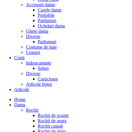
Accesorii dama
Curele dama
Portofele
Parfumuri
Ochelari dama
Ghete dama
Diverse
Parfumuri
Costume de baie
Ceasuri
Copii
Imbracaminte
Seturi
Diverse
Carucioare
Articole botez
Articole
Home
Dama
Rochii
Rochii de ocazie
Rochii de seara
Rochii casual
Rochii de plaja