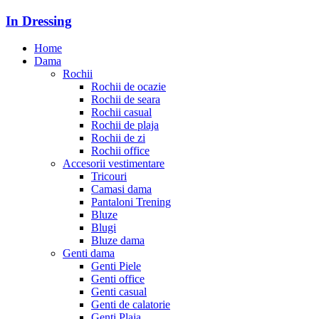
In Dressing
Home
Dama
Rochii
Rochii de ocazie
Rochii de seara
Rochii casual
Rochii de plaja
Rochii de zi
Rochii office
Accesorii vestimentare
Tricouri
Camasi dama
Pantaloni Trening
Bluze
Blugi
Bluze dama
Genti dama
Genti Piele
Genti office
Genti casual
Genti de calatorie
Genti Plaja