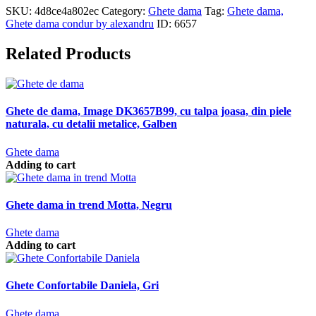
SKU:
4d8ce4a802ec
Category:
Ghete dama
Tag:
Ghete dama,
Ghete dama condur by alexandru
ID:
6657
Related Products
Ghete de dama, Image DK3657B99, cu talpa joasa, din piele
naturala, cu detalii metalice, Galben
Ghete dama
Adding to cart
Ghete dama in trend Motta, Negru
Ghete dama
Adding to cart
Ghete Confortabile Daniela, Gri
Ghete dama