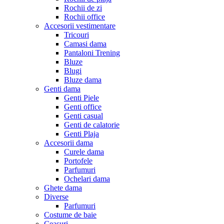
Rochii de zi
Rochii office
Accesorii vestimentare
Tricouri
Camasi dama
Pantaloni Trening
Bluze
Blugi
Bluze dama
Genti dama
Genti Piele
Genti office
Genti casual
Genti de calatorie
Genti Plaja
Accesorii dama
Curele dama
Portofele
Parfumuri
Ochelari dama
Ghete dama
Diverse
Parfumuri
Costume de baie
Ceasuri