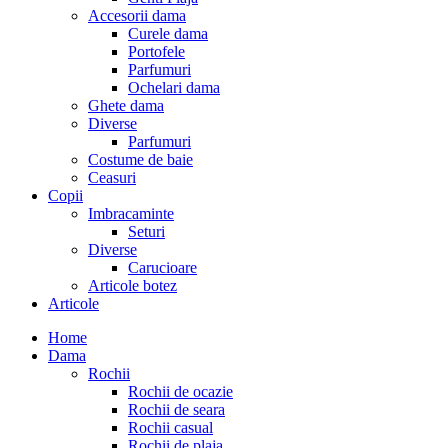
Accesorii dama
Curele dama
Portofele
Parfumuri
Ochelari dama
Ghete dama
Diverse
Parfumuri
Costume de baie
Ceasuri
Copii
Imbracaminte
Seturi
Diverse
Carucioare
Articole botez
Articole
Home
Dama
Rochii
Rochii de ocazie
Rochii de seara
Rochii casual
Rochii de plaja