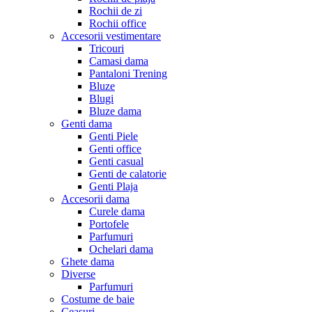
Rochii de zi
Rochii office
Accesorii vestimentare
Tricouri
Camasi dama
Pantaloni Trening
Bluze
Blugi
Bluze dama
Genti dama
Genti Piele
Genti office
Genti casual
Genti de calatorie
Genti Plaja
Accesorii dama
Curele dama
Portofele
Parfumuri
Ochelari dama
Ghete dama
Diverse
Parfumuri
Costume de baie
Ceasuri