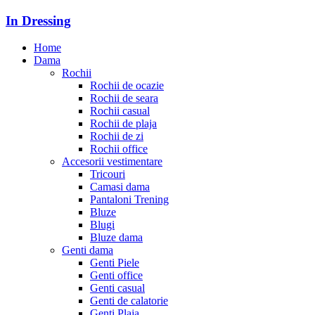
In Dressing
Home
Dama
Rochii
Rochii de ocazie
Rochii de seara
Rochii casual
Rochii de plaja
Rochii de zi
Rochii office
Accesorii vestimentare
Tricouri
Camasi dama
Pantaloni Trening
Bluze
Blugi
Bluze dama
Genti dama
Genti Piele
Genti office
Genti casual
Genti de calatorie
Genti Plaja