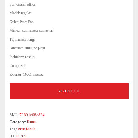
Stil: casual, office
COSTUME DE BAIE
ROCHII OFFICE
BLUGI
GENTI DE CALATORIE
PARFUMURI
PARFUMURI
Model: regular
CEASURI
BLUZE DAMA
GENTI PLAJA
OCHELARI DAMA
Guler: Peter Pan
Maneci: cu mansete cu nasturi
Tip maneci: lungi
Buzunare: unul, pe piept
Inchidere: nasturi
Compozitie
Exterior: 100% viscoza
VEZI PRETUL
SKU:
70801e08c834
Category:
Dama
Tag:
Vero Moda
ID:
11769