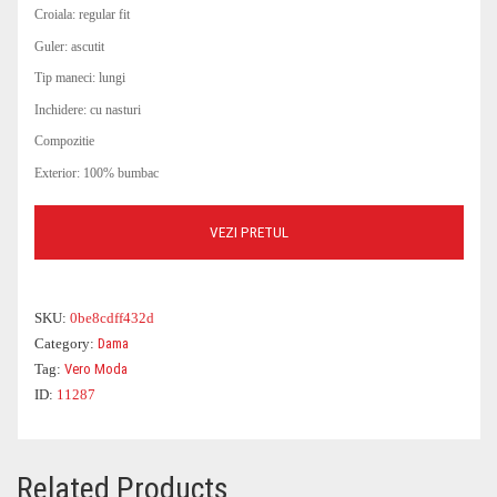
Croiala: regular fit
COSTUME DE BAIE
ROCHII OFFICE
BLUGI
GENTI DE CALATORIE
PARFUMURI
PARFUMURI
Guler: ascutit
Tip maneci: lungi
CEASURI
BLUZE DAMA
GENTI PLAJA
OCHELARI DAMA
Inchidere: cu nasturi
Compozitie
Exterior: 100% bumbac
VEZI PRETUL
SKU:
0be8cdff432d
Category:
Dama
Tag:
Vero Moda
ID:
11287
Related Products