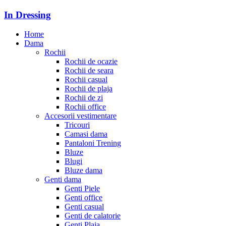
In Dressing
Home
Dama
Rochii
Rochii de ocazie
Rochii de seara
Rochii casual
Rochii de plaja
Rochii de zi
Rochii office
Accesorii vestimentare
Tricouri
Camasi dama
Pantaloni Trening
Bluze
Blugi
Bluze dama
Genti dama
Genti Piele
Genti office
Genti casual
Genti de calatorie
Genti Plaja