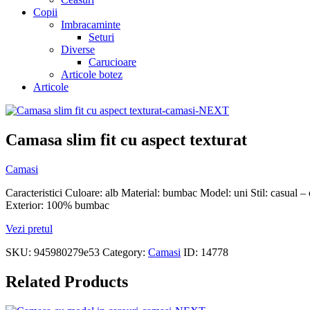
Copii
Imbracaminte
Seturi
Diverse
Carucioare
Articole botez
Articole
Camasa slim fit cu aspect texturat
Camasi
Caracteristici Culoare: alb Material: bumbac Model: uni Stil: casual – 
Exterior: 100% bumbac
Vezi pretul
SKU:
945980279e53
Category:
Camasi
ID:
14778
Related Products