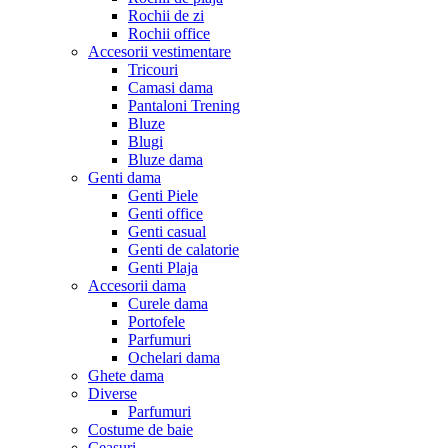
Rochii de zi
Rochii office
Accesorii vestimentare
Tricouri
Camasi dama
Pantaloni Trening
Bluze
Blugi
Bluze dama
Genti dama
Genti Piele
Genti office
Genti casual
Genti de calatorie
Genti Plaja
Accesorii dama
Curele dama
Portofele
Parfumuri
Ochelari dama
Ghete dama
Diverse
Parfumuri
Costume de baie
Ceasuri