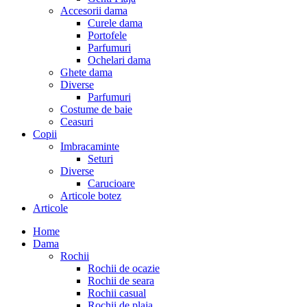
Accesorii dama
Curele dama
Portofele
Parfumuri
Ochelari dama
Ghete dama
Diverse
Parfumuri
Costume de baie
Ceasuri
Copii
Imbracaminte
Seturi
Diverse
Carucioare
Articole botez
Articole
Home
Dama
Rochii
Rochii de ocazie
Rochii de seara
Rochii casual
Rochii de plaja