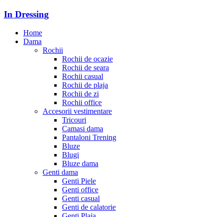
In Dressing
Home
Dama
Rochii
Rochii de ocazie
Rochii de seara
Rochii casual
Rochii de plaja
Rochii de zi
Rochii office
Accesorii vestimentare
Tricouri
Camasi dama
Pantaloni Trening
Bluze
Blugi
Bluze dama
Genti dama
Genti Piele
Genti office
Genti casual
Genti de calatorie
Genti Plaja