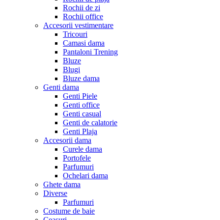
Rochii de zi
Rochii office
Accesorii vestimentare
Tricouri
Camasi dama
Pantaloni Trening
Bluze
Blugi
Bluze dama
Genti dama
Genti Piele
Genti office
Genti casual
Genti de calatorie
Genti Plaja
Accesorii dama
Curele dama
Portofele
Parfumuri
Ochelari dama
Ghete dama
Diverse
Parfumuri
Costume de baie
Ceasuri