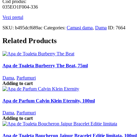
Cod produs:
035EO1F004-336
Vezi pretul
SKU:
b495dcf689ac
Categories:
Camasi dama
,
Dama
ID:
7664
Related Products
Apa de Toaleta Burberry The Beat, 75ml
Dama
,
Parfumuri
Adding to cart
Apa de Parfum Calvin Klein Eternity, 100ml
Dama
,
Parfumuri
Adding to cart
Apa de Toaleta Boucheron Jaipur Bracelet Editie limitata, 100ml