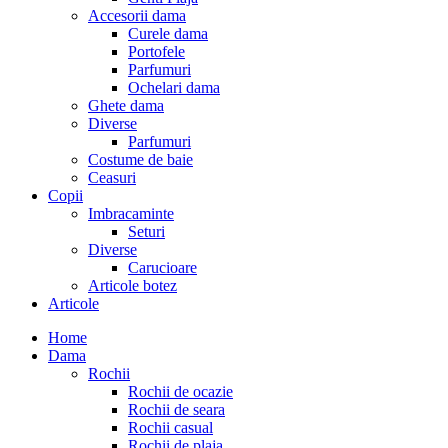
Accesorii dama
Curele dama
Portofele
Parfumuri
Ochelari dama
Ghete dama
Diverse
Parfumuri
Costume de baie
Ceasuri
Copii
Imbracaminte
Seturi
Diverse
Carucioare
Articole botez
Articole
Home
Dama
Rochii
Rochii de ocazie
Rochii de seara
Rochii casual
Rochii de plaja