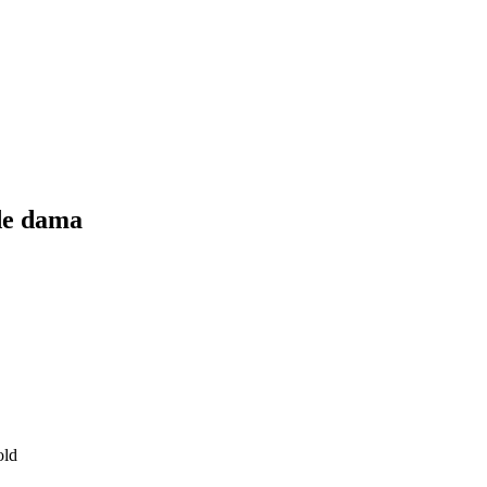
de dama
old