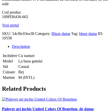
sold
Cod produs:
109PD6436-602
Vezi pretul
SKU:
54cf6c03ea38
Category:
Bluze dama
Tag:
bluze dama
ID:
10558
Description
Inchidere
Cu nasturi
Model
La baza gatului
Stil
Casual
Culoare
Bej
Marime
M (INTL)
Related Products
Pulover gri inchis United Colors Of Benetton, de dama