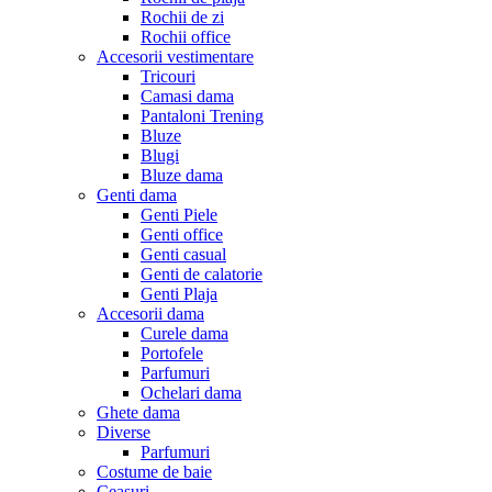
Rochii de zi
Rochii office
Accesorii vestimentare
Tricouri
Camasi dama
Pantaloni Trening
Bluze
Blugi
Bluze dama
Genti dama
Genti Piele
Genti office
Genti casual
Genti de calatorie
Genti Plaja
Accesorii dama
Curele dama
Portofele
Parfumuri
Ochelari dama
Ghete dama
Diverse
Parfumuri
Costume de baie
Ceasuri