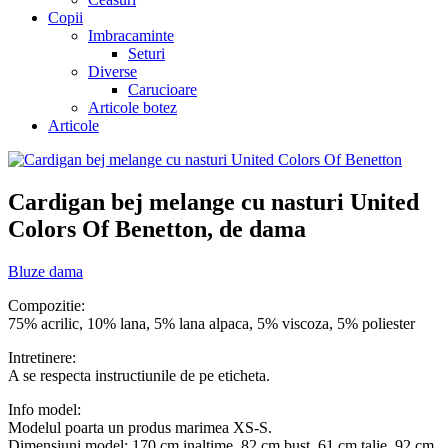
Copii
Imbracaminte
Seturi
Diverse
Carucioare
Articole botez
Articole
Cardigan bej melange cu nasturi United
Colors Of Benetton, de dama
Bluze dama
Compozitie:
75% acrilic, 10% lana, 5% lana alpaca, 5% viscoza, 5% poliester
Intretinere:
A se respecta instructiunile de pe eticheta.
Info model:
Modelul poarta un produs marimea XS-S.
Dimensiuni model: 170 cm inaltime, 82 cm bust, 61 cm talie, 92 cm