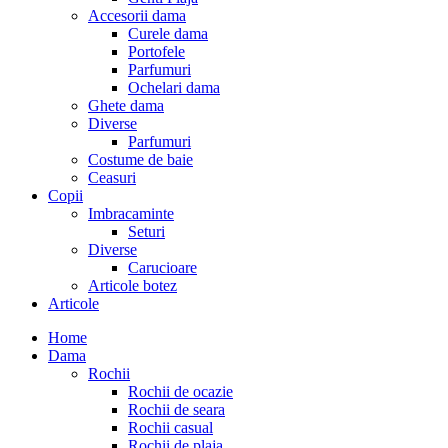
Accesorii dama
Curele dama
Portofele
Parfumuri
Ochelari dama
Ghete dama
Diverse
Parfumuri
Costume de baie
Ceasuri
Copii
Imbracaminte
Seturi
Diverse
Carucioare
Articole botez
Articole
Home
Dama
Rochii
Rochii de ocazie
Rochii de seara
Rochii casual
Rochii de plaja