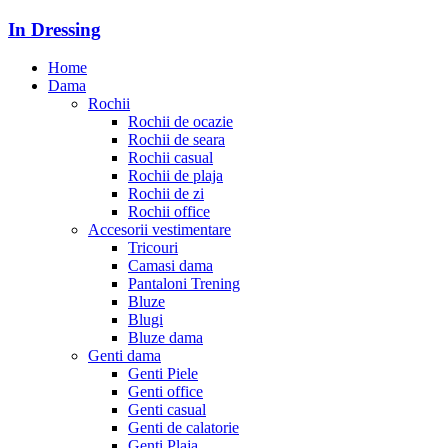
In Dressing
Home
Dama
Rochii
Rochii de ocazie
Rochii de seara
Rochii casual
Rochii de plaja
Rochii de zi
Rochii office
Accesorii vestimentare
Tricouri
Camasi dama
Pantaloni Trening
Bluze
Blugi
Bluze dama
Genti dama
Genti Piele
Genti office
Genti casual
Genti de calatorie
Genti Plaja