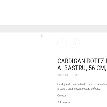
CARDIGAN BOTEZ 
ALBASTRU, 56 CM, 
ARTICOLE BOTEZ
Cardigan de botez albastru deschis cu aplicat
fi parte a unui elegant costum de botez.
Colectie:
All Season