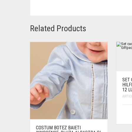
Related Products
SET
HILF
12 L
ARTIC
COSTUM BOTEZ BAIETI