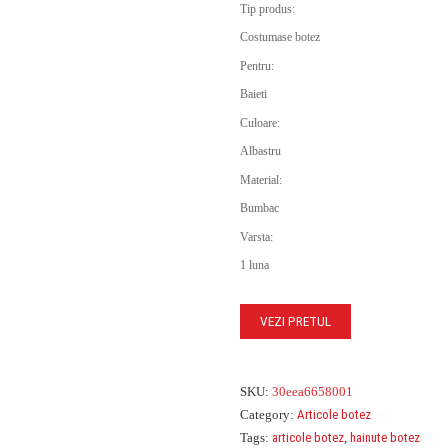
Tip produs:
Costumase botez
Pentru:
Baieti
Culoare:
Albastru
Material:
Bumbac
Varsta:
1 luna
VEZI PRETUL
SKU:
30eea6658001
Category:
Articole botez
Tags:
articole botez
,
hainute botez