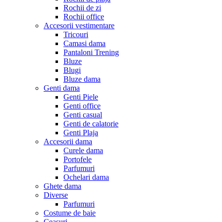
Rochii de zi
Rochii office
Accesorii vestimentare
Tricouri
Camasi dama
Pantaloni Trening
Bluze
Blugi
Bluze dama
Genti dama
Genti Piele
Genti office
Genti casual
Genti de calatorie
Genti Plaja
Accesorii dama
Curele dama
Portofele
Parfumuri
Ochelari dama
Ghete dama
Diverse
Parfumuri
Costume de baie
Ceasuri