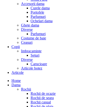
Accesorii dama
Curele dama
Portofele
Parfumuri
Ochelari dama
Ghete dama
Diverse
Parfumuri
Costume de baie
Ceasuri
Copii
Imbracaminte
Seturi
Diverse
Carucioare
Articole botez
Articole
Home
Dama
Rochii
Rochii de ocazie
Rochii de seara
Rochii casual
Rochii de plaja