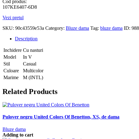
Cod produs:
107KE6407-6D8
Vezi pretul
SKU:
90c43559e53a
Category:
Bluze dama
Tag:
bluze dama
ID:
988
Description
Inchidere
Cu nasturi
Model
In V
Stil
Casual
Culoare
Multicolor
Marime
M (INTL)
Related Products
Pulover negru United Colors Of Benetton, XS, de dama
Bluze dama
Adding to cart