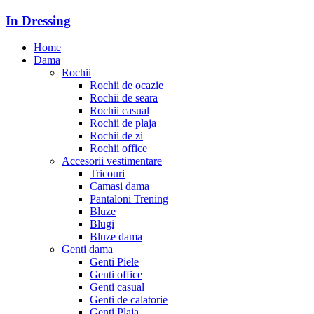
In Dressing
Home
Dama
Rochii
Rochii de ocazie
Rochii de seara
Rochii casual
Rochii de plaja
Rochii de zi
Rochii office
Accesorii vestimentare
Tricouri
Camasi dama
Pantaloni Trening
Bluze
Blugi
Bluze dama
Genti dama
Genti Piele
Genti office
Genti casual
Genti de calatorie
Genti Plaja