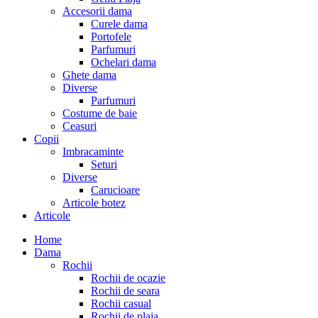
Accesorii dama
Curele dama
Portofele
Parfumuri
Ochelari dama
Ghete dama
Diverse
Parfumuri
Costume de baie
Ceasuri
Copii
Imbracaminte
Seturi
Diverse
Carucioare
Articole botez
Articole
Home
Dama
Rochii
Rochii de ocazie
Rochii de seara
Rochii casual
Rochii de plaja