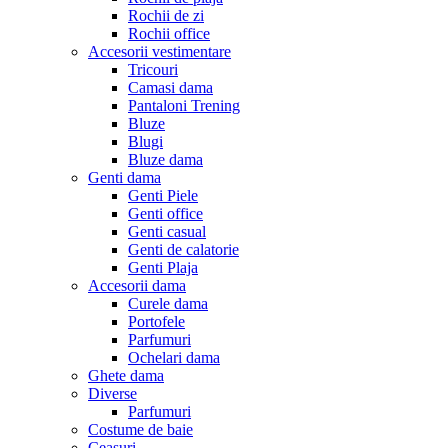
Rochii de zi
Rochii office
Accesorii vestimentare
Tricouri
Camasi dama
Pantaloni Trening
Bluze
Blugi
Bluze dama
Genti dama
Genti Piele
Genti office
Genti casual
Genti de calatorie
Genti Plaja
Accesorii dama
Curele dama
Portofele
Parfumuri
Ochelari dama
Ghete dama
Diverse
Parfumuri
Costume de baie
Ceasuri