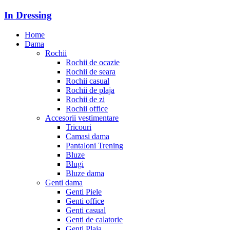
In Dressing
Home
Dama
Rochii
Rochii de ocazie
Rochii de seara
Rochii casual
Rochii de plaja
Rochii de zi
Rochii office
Accesorii vestimentare
Tricouri
Camasi dama
Pantaloni Trening
Bluze
Blugi
Bluze dama
Genti dama
Genti Piele
Genti office
Genti casual
Genti de calatorie
Genti Plaja