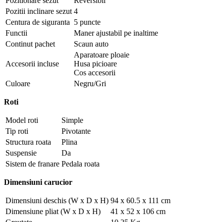
Pozitionare sezut
Reversibil
Pozitii inclinare sezut
4
Centura de siguranta
5 puncte
Functii
Maner ajustabil pe inaltime
Continut pachet
Scaun auto
Aparatoare ploaie
Accesorii incluse
Husa picioare
Cos accesorii
Culoare
Negru/Gri
Roti
Model roti
Simple
Tip roti
Pivotante
Structura roata
Plina
Suspensie
Da
Sistem de franare
Pedala roata
Dimensiuni carucior
Dimensiuni deschis (W x D x H)
94 x 60.5 x 111 cm
Dimensiune pliat (W x D x H)
41 x 52 x 106 cm