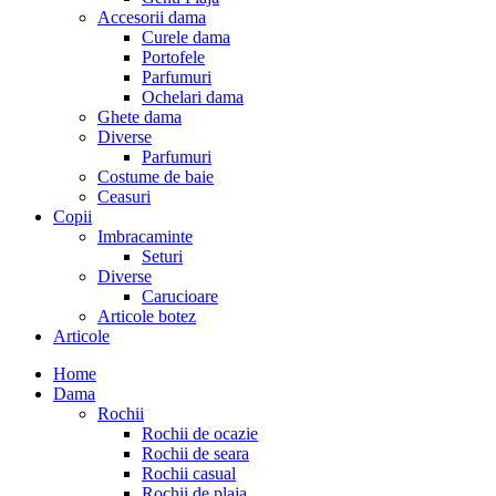
Accesorii dama
Curele dama
Portofele
Parfumuri
Ochelari dama
Ghete dama
Diverse
Parfumuri
Costume de baie
Ceasuri
Copii
Imbracaminte
Seturi
Diverse
Carucioare
Articole botez
Articole
Home
Dama
Rochii
Rochii de ocazie
Rochii de seara
Rochii casual
Rochii de plaja