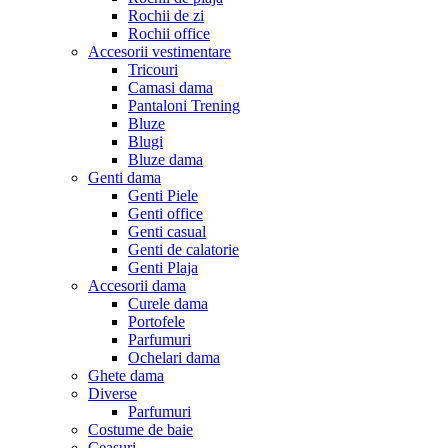
Rochii de zi
Rochii office
Accesorii vestimentare
Tricouri
Camasi dama
Pantaloni Trening
Bluze
Blugi
Bluze dama
Genti dama
Genti Piele
Genti office
Genti casual
Genti de calatorie
Genti Plaja
Accesorii dama
Curele dama
Portofele
Parfumuri
Ochelari dama
Ghete dama
Diverse
Parfumuri
Costume de baie
Ceasuri