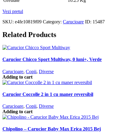
Greutate
10.25 Kg
Vezi pretul
SKU:
e4fe10819f09
Category:
Carucioare
ID:
15487
Related Products
Carucior Chicco Sport Multiway, 0 luni+, Verde
Carucioare
,
Copii
,
Diverse
Adding to cart
Carucior Coccolle 2 in 1 cu maner reversibil
Carucioare
,
Copii
,
Diverse
Adding to cart
Chipolino – Carucior Baby Max Erica 2015 Bej