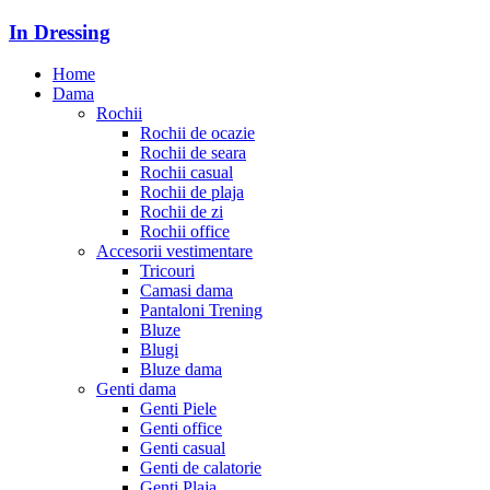
In Dressing
Home
Dama
Rochii
Rochii de ocazie
Rochii de seara
Rochii casual
Rochii de plaja
Rochii de zi
Rochii office
Accesorii vestimentare
Tricouri
Camasi dama
Pantaloni Trening
Bluze
Blugi
Bluze dama
Genti dama
Genti Piele
Genti office
Genti casual
Genti de calatorie
Genti Plaja