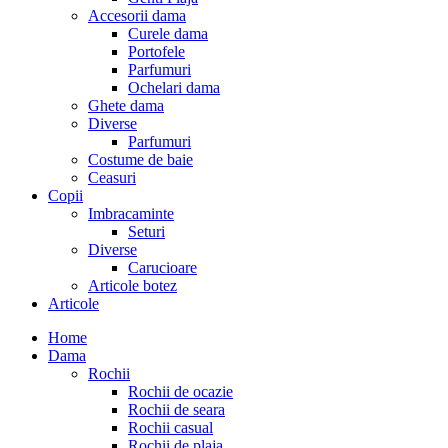
Accesorii dama
Curele dama
Portofele
Parfumuri
Ochelari dama
Ghete dama
Diverse
Parfumuri
Costume de baie
Ceasuri
Copii
Imbracaminte
Seturi
Diverse
Carucioare
Articole botez
Articole
Home
Dama
Rochii
Rochii de ocazie
Rochii de seara
Rochii casual
Rochii de plaja