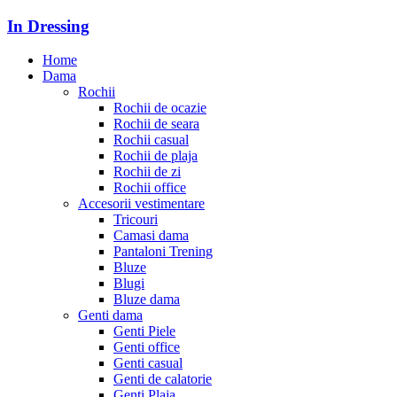
In Dressing
Home
Dama
Rochii
Rochii de ocazie
Rochii de seara
Rochii casual
Rochii de plaja
Rochii de zi
Rochii office
Accesorii vestimentare
Tricouri
Camasi dama
Pantaloni Trening
Bluze
Blugi
Bluze dama
Genti dama
Genti Piele
Genti office
Genti casual
Genti de calatorie
Genti Plaja