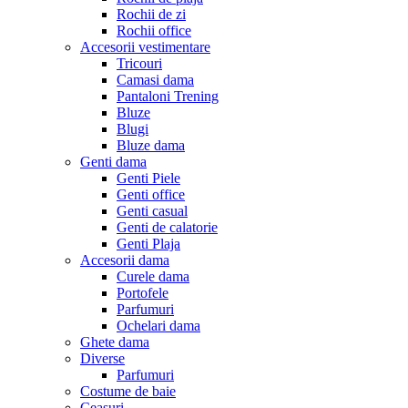
Rochii de zi
Rochii office
Accesorii vestimentare
Tricouri
Camasi dama
Pantaloni Trening
Bluze
Blugi
Bluze dama
Genti dama
Genti Piele
Genti office
Genti casual
Genti de calatorie
Genti Plaja
Accesorii dama
Curele dama
Portofele
Parfumuri
Ochelari dama
Ghete dama
Diverse
Parfumuri
Costume de baie
Ceasuri