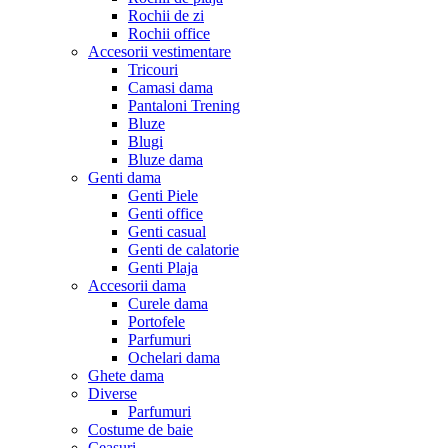
Rochii de zi
Rochii office
Accesorii vestimentare
Tricouri
Camasi dama
Pantaloni Trening
Bluze
Blugi
Bluze dama
Genti dama
Genti Piele
Genti office
Genti casual
Genti de calatorie
Genti Plaja
Accesorii dama
Curele dama
Portofele
Parfumuri
Ochelari dama
Ghete dama
Diverse
Parfumuri
Costume de baie
Ceasuri