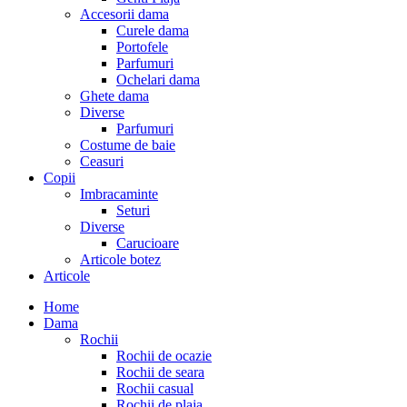
Accesorii dama
Curele dama
Portofele
Parfumuri
Ochelari dama
Ghete dama
Diverse
Parfumuri
Costume de baie
Ceasuri
Copii
Imbracaminte
Seturi
Diverse
Carucioare
Articole botez
Articole
Home
Dama
Rochii
Rochii de ocazie
Rochii de seara
Rochii casual
Rochii de plaja