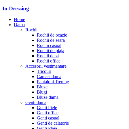
In Dressing
Home
Dama
Rochii
Rochii de ocazie
Rochii de seara
Rochii casual
Rochii de plaja
Rochii de zi
Rochii office
Accesorii vestimentare
Tricouri
Camasi dama
Pantaloni Trening
Bluze
Blugi
Bluze dama
Genti dama
Genti Piele
Genti office
Genti casual
Genti de calatorie
Genti Plaja