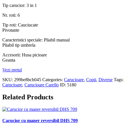
Tip carucior: 3 in 1
Nr. roti: 6
Tip roti: Cauciucate
Pivotante
Caracteristici speciale: Pliabil manual
Pliabil tip umbrela
Accesorii: Husa picioare
Geanta
Vezi pretul
SKU:
299be8bcb045
Categories:
Carucioare
,
Copii
,
Diverse
Tags:
Carucioare
,
Carucioare Carello
ID:
5180
Related Products
Carucior cu maner reversibil DHS 709