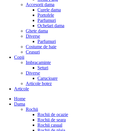
Accesorii dama
Curele dama
Portofele
Parfumuri
Ochelari dama
Ghete dama
Diverse
Parfumuri
Costume de baie
Ceasuri
Copii
Imbracaminte
Seturi
Diverse
Carucioare
Articole botez
Articole
Home
Dama
Rochii
Rochii de ocazie
Rochii de seara
Rochii casual
Rochii de plaja