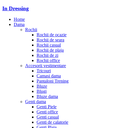
In Dressing
Home
Dama
Rochii
Rochii de ocazie
Rochii de seara
Rochii casual
Rochii de plaja
Rochii de zi
Rochii office
Accesorii vestimentare
Tricouri
Camasi dama
Pantaloni Trening
Bluze
Blugi
Bluze dama
Genti dama
Genti Piele
Genti office
Genti casual
Genti de calatorie
Genti Plaja