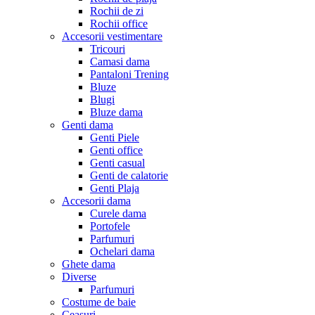
Rochii de zi
Rochii office
Accesorii vestimentare
Tricouri
Camasi dama
Pantaloni Trening
Bluze
Blugi
Bluze dama
Genti dama
Genti Piele
Genti office
Genti casual
Genti de calatorie
Genti Plaja
Accesorii dama
Curele dama
Portofele
Parfumuri
Ochelari dama
Ghete dama
Diverse
Parfumuri
Costume de baie
Ceasuri