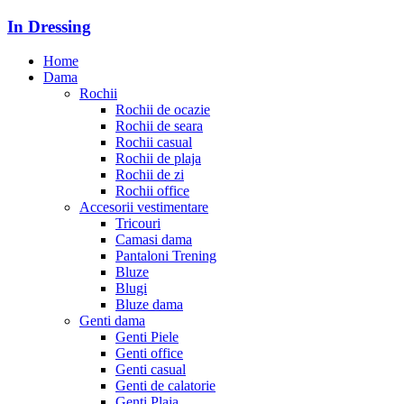
In Dressing
Home
Dama
Rochii
Rochii de ocazie
Rochii de seara
Rochii casual
Rochii de plaja
Rochii de zi
Rochii office
Accesorii vestimentare
Tricouri
Camasi dama
Pantaloni Trening
Bluze
Blugi
Bluze dama
Genti dama
Genti Piele
Genti office
Genti casual
Genti de calatorie
Genti Plaja