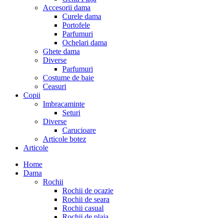
Accesorii dama
Curele dama
Portofele
Parfumuri
Ochelari dama
Ghete dama
Diverse
Parfumuri
Costume de baie
Ceasuri
Copii
Imbracaminte
Seturi
Diverse
Carucioare
Articole botez
Articole
Home
Dama
Rochii
Rochii de ocazie
Rochii de seara
Rochii casual
Rochii de plaja