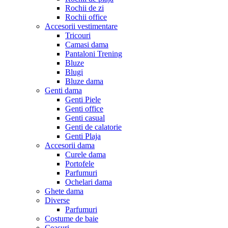
Rochii de zi
Rochii office
Accesorii vestimentare
Tricouri
Camasi dama
Pantaloni Trening
Bluze
Blugi
Bluze dama
Genti dama
Genti Piele
Genti office
Genti casual
Genti de calatorie
Genti Plaja
Accesorii dama
Curele dama
Portofele
Parfumuri
Ochelari dama
Ghete dama
Diverse
Parfumuri
Costume de baie
Ceasuri