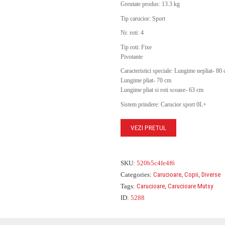
Greutate produs: 13.3 kg
Tip carucior: Sport
Nr. roti: 4
Tip roti: Fixe
Pivotante
Caracteristici speciale: Lungime nepliat- 80
Lungime pliat- 70 cm
Lungime pliat si roti scoase- 63 cm
Sistem prindere: Carucior sport 0L+
VEZI PRETUL
SKU:
520b5c4fe4f6
Categories:
Carucioare
,
Copii
,
Diverse
Tags:
Carucioare
,
Carucioare Mutsy
ID:
5288