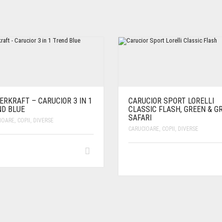
ERKRAFT – CARUCIOR 3 IN 1
CARUCIOR SPORT LORELLI
D BLUE
CLASSIC FLASH, GREEN & G
SAFARI
IOARE
,
COPII
,
DIVERSE
CARUCIOARE
,
COPII
,
DIVERSE