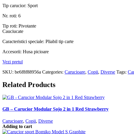
Tip carucior: Sport
Nr. roti: 6
Tip roti: Pivotante
Cauciucate
Caracteristici speciale: Pliabil tip carte
Accesorii: Husa picioare
Vezi pretul
SKU:
be6f8f88956a
Categories:
Carucioare
,
Copii
,
Diverse
Tags:
Car
Related Products
GB – Carucior Modular Sojo 2 in 1 Red Strawberry
Carucioare
,
Copii
,
Diverse
Adding to cart