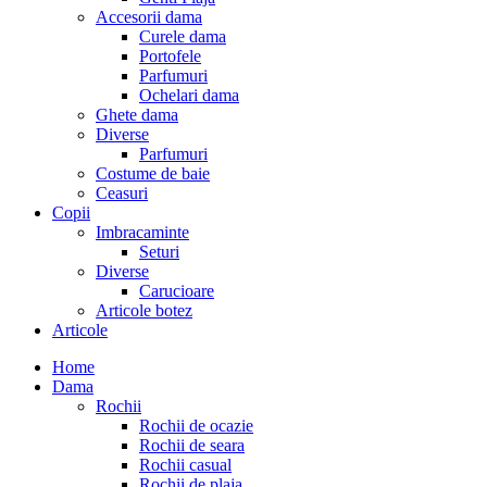
Accesorii dama
Curele dama
Portofele
Parfumuri
Ochelari dama
Ghete dama
Diverse
Parfumuri
Costume de baie
Ceasuri
Copii
Imbracaminte
Seturi
Diverse
Carucioare
Articole botez
Articole
Home
Dama
Rochii
Rochii de ocazie
Rochii de seara
Rochii casual
Rochii de plaja