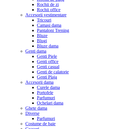
Rochii de zi
Rochii office
Accesorii vestimentare
Tricouri
Camasi dama
Pantaloni Trening
Bluze
Blugi
Bluze dama
Genti dama
Genti Piele
Genti office
Genti casual
Genti de calatorie
Genti Plaja
Accesorii dama
Curele dama
Portofele
Parfumuri
Ochelari dama
Ghete dama
Diverse
Parfumuri
Costume de baie
Ceasuri