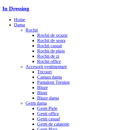
In Dressing
Home
Dama
Rochii
Rochii de ocazie
Rochii de seara
Rochii casual
Rochii de plaja
Rochii de zi
Rochii office
Accesorii vestimentare
Tricouri
Camasi dama
Pantaloni Trening
Bluze
Blugi
Bluze dama
Genti dama
Genti Piele
Genti office
Genti casual
Genti de calatorie
Genti Plaja