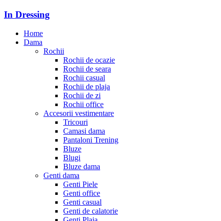
In Dressing
Home
Dama
Rochii
Rochii de ocazie
Rochii de seara
Rochii casual
Rochii de plaja
Rochii de zi
Rochii office
Accesorii vestimentare
Tricouri
Camasi dama
Pantaloni Trening
Bluze
Blugi
Bluze dama
Genti dama
Genti Piele
Genti office
Genti casual
Genti de calatorie
Genti Plaja