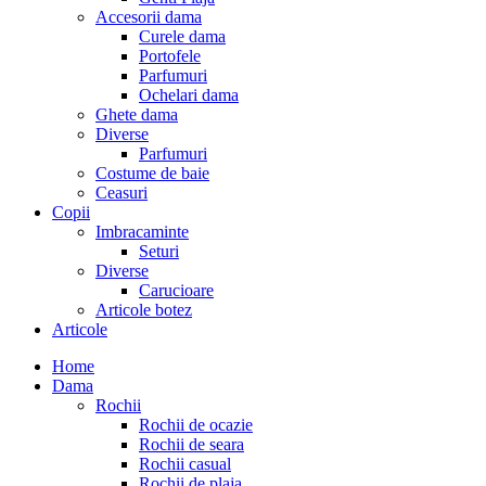
Accesorii dama
Curele dama
Portofele
Parfumuri
Ochelari dama
Ghete dama
Diverse
Parfumuri
Costume de baie
Ceasuri
Copii
Imbracaminte
Seturi
Diverse
Carucioare
Articole botez
Articole
Home
Dama
Rochii
Rochii de ocazie
Rochii de seara
Rochii casual
Rochii de plaja