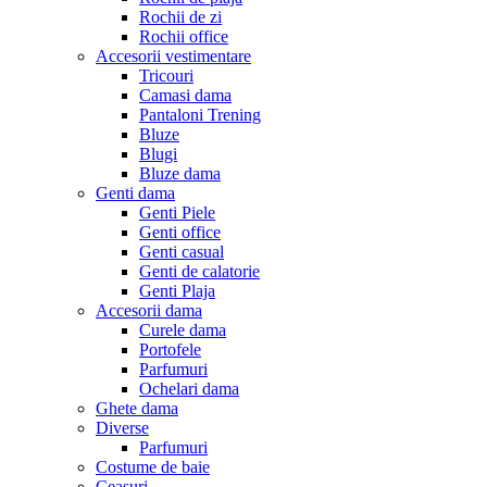
Rochii de zi
Rochii office
Accesorii vestimentare
Tricouri
Camasi dama
Pantaloni Trening
Bluze
Blugi
Bluze dama
Genti dama
Genti Piele
Genti office
Genti casual
Genti de calatorie
Genti Plaja
Accesorii dama
Curele dama
Portofele
Parfumuri
Ochelari dama
Ghete dama
Diverse
Parfumuri
Costume de baie
Ceasuri