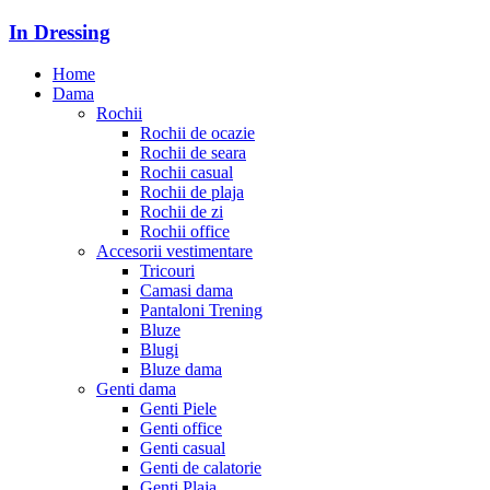
In Dressing
Home
Dama
Rochii
Rochii de ocazie
Rochii de seara
Rochii casual
Rochii de plaja
Rochii de zi
Rochii office
Accesorii vestimentare
Tricouri
Camasi dama
Pantaloni Trening
Bluze
Blugi
Bluze dama
Genti dama
Genti Piele
Genti office
Genti casual
Genti de calatorie
Genti Plaja