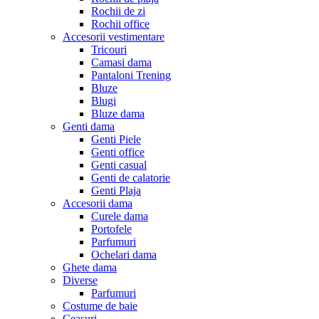
Rochii de zi
Rochii office
Accesorii vestimentare
Tricouri
Camasi dama
Pantaloni Trening
Bluze
Blugi
Bluze dama
Genti dama
Genti Piele
Genti office
Genti casual
Genti de calatorie
Genti Plaja
Accesorii dama
Curele dama
Portofele
Parfumuri
Ochelari dama
Ghete dama
Diverse
Parfumuri
Costume de baie
Ceasuri