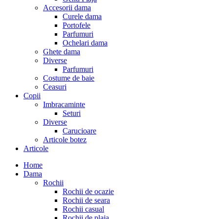
Accesorii dama
Curele dama
Portofele
Parfumuri
Ochelari dama
Ghete dama
Diverse
Parfumuri
Costume de baie
Ceasuri
Copii
Imbracaminte
Seturi
Diverse
Carucioare
Articole botez
Articole
Home
Dama
Rochii
Rochii de ocazie
Rochii de seara
Rochii casual
Rochii de plaja