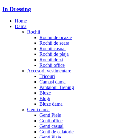
In Dressing
Home
Dama
Rochii
Rochii de ocazie
Rochii de seara
Rochii casual
Rochii de plaja
Rochii de zi
Rochii office
Accesorii vestimentare
Tricouri
Camasi dama
Pantaloni Trening
Bluze
Blugi
Bluze dama
Genti dama
Genti Piele
Genti office
Genti casual
Genti de calatorie
Genti Plaja