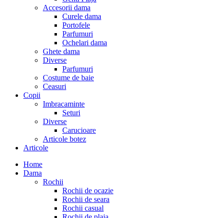
Accesorii dama
Curele dama
Portofele
Parfumuri
Ochelari dama
Ghete dama
Diverse
Parfumuri
Costume de baie
Ceasuri
Copii
Imbracaminte
Seturi
Diverse
Carucioare
Articole botez
Articole
Home
Dama
Rochii
Rochii de ocazie
Rochii de seara
Rochii casual
Rochii de plaja