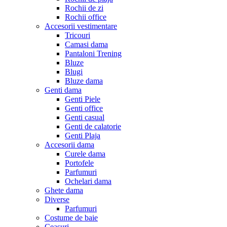
Rochii de zi
Rochii office
Accesorii vestimentare
Tricouri
Camasi dama
Pantaloni Trening
Bluze
Blugi
Bluze dama
Genti dama
Genti Piele
Genti office
Genti casual
Genti de calatorie
Genti Plaja
Accesorii dama
Curele dama
Portofele
Parfumuri
Ochelari dama
Ghete dama
Diverse
Parfumuri
Costume de baie
Ceasuri