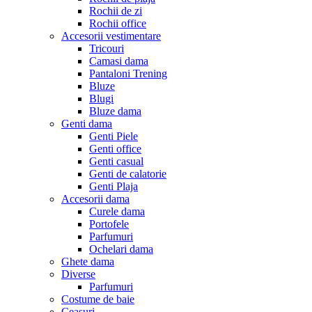
Rochii de zi
Rochii office
Accesorii vestimentare
Tricouri
Camasi dama
Pantaloni Trening
Bluze
Blugi
Bluze dama
Genti dama
Genti Piele
Genti office
Genti casual
Genti de calatorie
Genti Plaja
Accesorii dama
Curele dama
Portofele
Parfumuri
Ochelari dama
Ghete dama
Diverse
Parfumuri
Costume de baie
Ceasuri