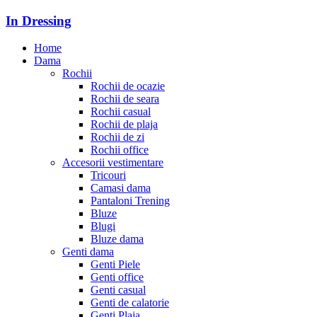
In Dressing
Home
Dama
Rochii
Rochii de ocazie
Rochii de seara
Rochii casual
Rochii de plaja
Rochii de zi
Rochii office
Accesorii vestimentare
Tricouri
Camasi dama
Pantaloni Trening
Bluze
Blugi
Bluze dama
Genti dama
Genti Piele
Genti office
Genti casual
Genti de calatorie
Genti Plaja