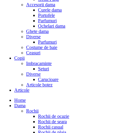
Accesorii dama
Curele dama
Portofele
Parfumuri
Ochelari dama
Ghete dama
Diverse
Parfumuri
Costume de baie
Ceasuri
Copii
Imbracaminte
Seturi
Diverse
Carucioare
Articole botez
Articole
Home
Dama
Rochii
Rochii de ocazie
Rochii de seara
Rochii casual
Rochii de plaja