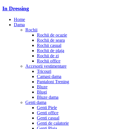
In Dressing
Home
Dama
Rochii
Rochii de ocazie
Rochii de seara
Rochii casual
Rochii de plaja
Rochii de zi
Rochii office
Accesorii vestimentare
Tricouri
Camasi dama
Pantaloni Trening
Bluze
Blugi
Bluze dama
Genti dama
Genti Piele
Genti office
Genti casual
Genti de calatorie
Genti Plaja