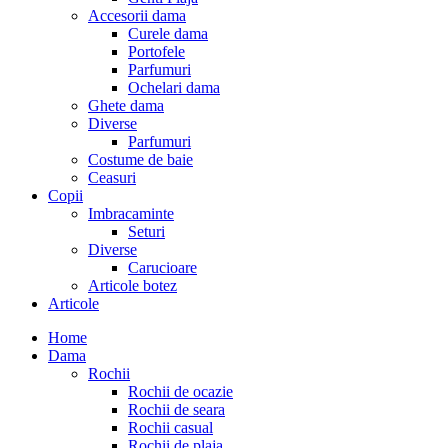
Accesorii dama
Curele dama
Portofele
Parfumuri
Ochelari dama
Ghete dama
Diverse
Parfumuri
Costume de baie
Ceasuri
Copii
Imbracaminte
Seturi
Diverse
Carucioare
Articole botez
Articole
Home
Dama
Rochii
Rochii de ocazie
Rochii de seara
Rochii casual
Rochii de plaja