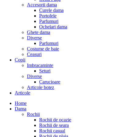
Accesorii dama
Curele dama
Portofele
Parfumuri
Ochelari dama
Ghete dama
Diverse
Parfumuri
Costume de baie
Ceasuri
Copii
Imbracaminte
Seturi
Diverse
Carucioare
Articole botez
Articole
Home
Dama
Rochii
Rochii de ocazie
Rochii de seara
Rochii casual
Rochii de plaja