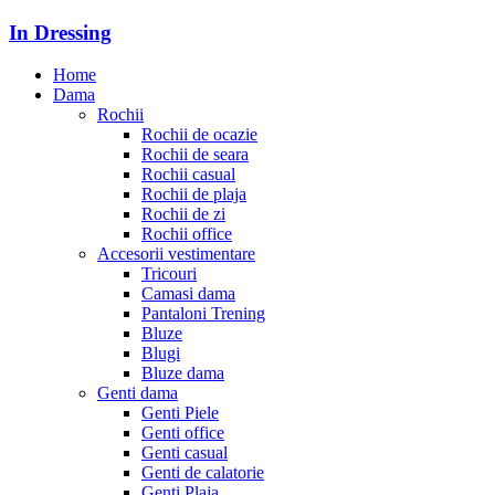
In Dressing
Home
Dama
Rochii
Rochii de ocazie
Rochii de seara
Rochii casual
Rochii de plaja
Rochii de zi
Rochii office
Accesorii vestimentare
Tricouri
Camasi dama
Pantaloni Trening
Bluze
Blugi
Bluze dama
Genti dama
Genti Piele
Genti office
Genti casual
Genti de calatorie
Genti Plaja