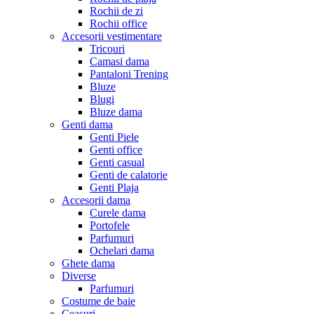
Rochii de zi
Rochii office
Accesorii vestimentare
Tricouri
Camasi dama
Pantaloni Trening
Bluze
Blugi
Bluze dama
Genti dama
Genti Piele
Genti office
Genti casual
Genti de calatorie
Genti Plaja
Accesorii dama
Curele dama
Portofele
Parfumuri
Ochelari dama
Ghete dama
Diverse
Parfumuri
Costume de baie
Ceasuri