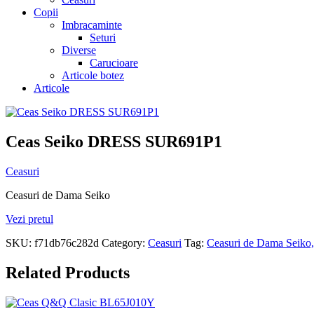
Copii
Imbracaminte
Seturi
Diverse
Carucioare
Articole botez
Articole
Ceas Seiko DRESS SUR691P1
Ceasuri
Ceasuri de Dama Seiko
Vezi pretul
SKU:
f71db76c282d
Category:
Ceasuri
Tag:
Ceasuri de Dama Seiko,
Related Products