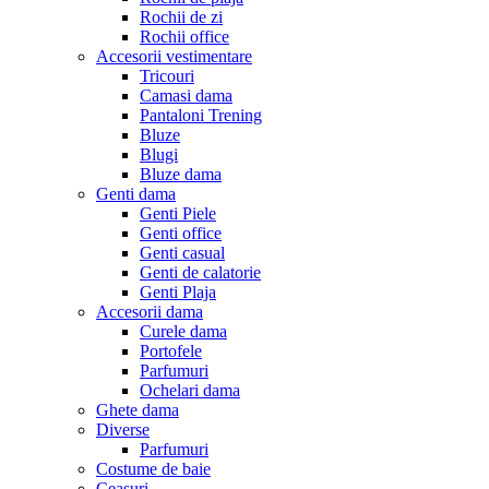
Rochii de zi
Rochii office
Accesorii vestimentare
Tricouri
Camasi dama
Pantaloni Trening
Bluze
Blugi
Bluze dama
Genti dama
Genti Piele
Genti office
Genti casual
Genti de calatorie
Genti Plaja
Accesorii dama
Curele dama
Portofele
Parfumuri
Ochelari dama
Ghete dama
Diverse
Parfumuri
Costume de baie
Ceasuri