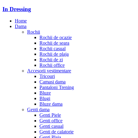
In Dressing
Home
Dama
Rochii
Rochii de ocazie
Rochii de seara
Rochii casual
Rochii de plaja
Rochii de zi
Rochii office
Accesorii vestimentare
Tricouri
Camasi dama
Pantaloni Trening
Bluze
Blugi
Bluze dama
Genti dama
Genti Piele
Genti office
Genti casual
Genti de calatorie
Genti Plaja