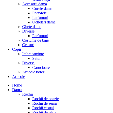
Accesorii dama
Curele dama
Portofele
Parfumuri
Ochelari dama
Ghete dama
Diverse
Parfumuri
Costume de baie
Ceasuri
Copii
Imbracaminte
Seturi
Diverse
Carucioare
Articole botez
Articole
Home
Dama
Rochii
Rochii de ocazie
Rochii de seara
Rochii casual
Rochii de plaja