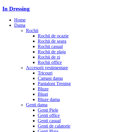
In Dressing
Home
Dama
Rochii
Rochii de ocazie
Rochii de seara
Rochii casual
Rochii de plaja
Rochii de zi
Rochii office
Accesorii vestimentare
Tricouri
Camasi dama
Pantaloni Trening
Bluze
Blugi
Bluze dama
Genti dama
Genti Piele
Genti office
Genti casual
Genti de calatorie
Genti Plaja