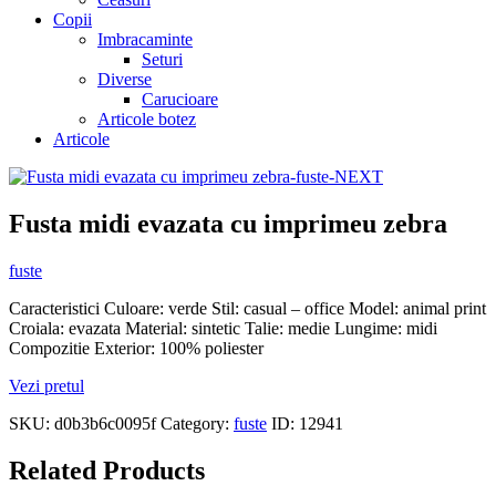
Copii
Imbracaminte
Seturi
Diverse
Carucioare
Articole botez
Articole
Fusta midi evazata cu imprimeu zebra
fuste
Caracteristici Culoare: verde Stil: casual – office Model: animal print
Croiala: evazata Material: sintetic Talie: medie Lungime: midi
Compozitie Exterior: 100% poliester
Vezi pretul
SKU:
d0b3b6c0095f
Category:
fuste
ID:
12941
Related Products