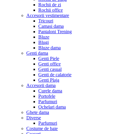
Rochii de zi
Rochii office
Accesorii vestimentare
Tricouri
Camasi dama
Pantaloni Trening
Bluze
Blugi
Bluze dama
Genti dama
Genti Piele
Genti office
Genti casual
Genti de calatorie
Genti Plaja
Accesorii dama
Curele dama
Portofele
Parfumuri
Ochelari dama
Ghete dama
Diverse
Parfumuri
Costume de baie
Ceasuri