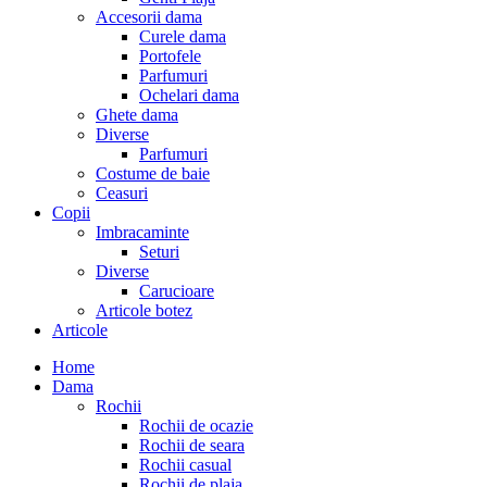
Accesorii dama
Curele dama
Portofele
Parfumuri
Ochelari dama
Ghete dama
Diverse
Parfumuri
Costume de baie
Ceasuri
Copii
Imbracaminte
Seturi
Diverse
Carucioare
Articole botez
Articole
Home
Dama
Rochii
Rochii de ocazie
Rochii de seara
Rochii casual
Rochii de plaja