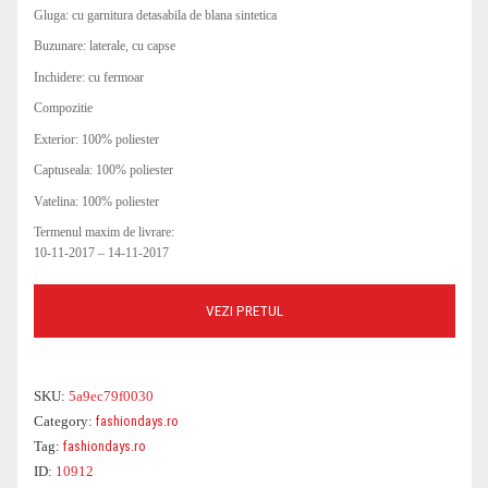
Gluga: cu garnitura detasabila de blana sintetica
COSTUME DE BAIE
ROCHII OFFICE
BLUGI
GENTI DE CALATORIE
PARFUMURI
PARFUMURI
Buzunare: laterale, cu capse
CEASURI
BLUZE DAMA
GENTI PLAJA
OCHELARI DAMA
Inchidere: cu fermoar
Compozitie
Exterior: 100% poliester
Captuseala: 100% poliester
Vatelina: 100% poliester
Termenul maxim de livrare:
10-11-2017 – 14-11-2017
VEZI PRETUL
SKU:
5a9ec79f0030
Category:
fashiondays.ro
Tag:
fashiondays.ro
ID:
10912