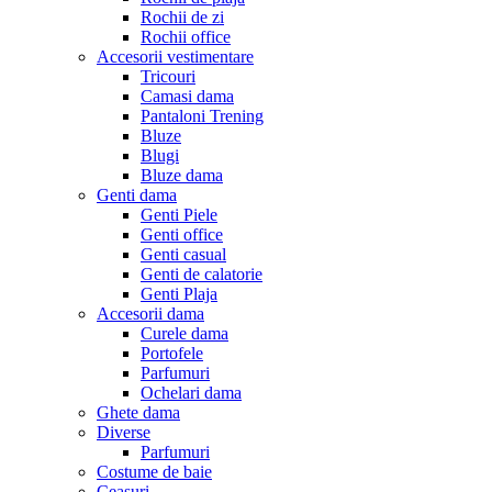
Rochii de zi
Rochii office
Accesorii vestimentare
Tricouri
Camasi dama
Pantaloni Trening
Bluze
Blugi
Bluze dama
Genti dama
Genti Piele
Genti office
Genti casual
Genti de calatorie
Genti Plaja
Accesorii dama
Curele dama
Portofele
Parfumuri
Ochelari dama
Ghete dama
Diverse
Parfumuri
Costume de baie
Ceasuri