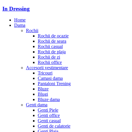
In Dressing
Home
Dama
Rochii
Rochii de ocazie
Rochii de seara
Rochii casual
Rochii de plaja
Rochii de zi
Rochii office
Accesorii vestimentare
Tricouri
Camasi dama
Pantaloni Trening
Bluze
Blugi
Bluze dama
Genti dama
Genti Piele
Genti office
Genti casual
Genti de calatorie
Genti Plaja