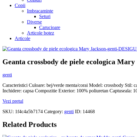
Copii
Imbracaminte
Seturi
Diverse
Carucioare
Articole botez
Articole
Geanta crossbody de piele ecologica Mary
genti
Caracteristici Culoare: bej/verde menta/corai Model: crossbody Stil: c
Inchidere: capsa Compozitie Exterior: 100% poliuretan Captuseala: 1
Vezi pretul
SKU:
1f4c4a5b7174
Category:
genti
ID:
14468
Related Products