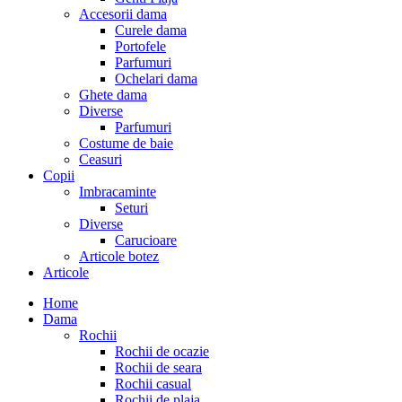
Accesorii dama
Curele dama
Portofele
Parfumuri
Ochelari dama
Ghete dama
Diverse
Parfumuri
Costume de baie
Ceasuri
Copii
Imbracaminte
Seturi
Diverse
Carucioare
Articole botez
Articole
Home
Dama
Rochii
Rochii de ocazie
Rochii de seara
Rochii casual
Rochii de plaja