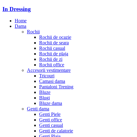
In Dressing
Home
Dama
Rochii
Rochii de ocazie
Rochii de seara
Rochii casual
Rochii de plaja
Rochii de zi
Rochii office
Accesorii vestimentare
Tricouri
Camasi dama
Pantaloni Trening
Bluze
Blugi
Bluze dama
Genti dama
Genti Piele
Genti office
Genti casual
Genti de calatorie
Genti Plaja