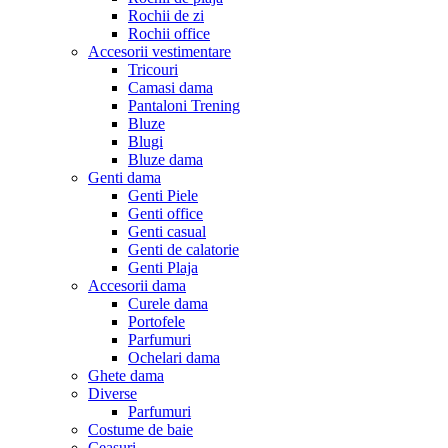
Rochii de zi
Rochii office
Accesorii vestimentare
Tricouri
Camasi dama
Pantaloni Trening
Bluze
Blugi
Bluze dama
Genti dama
Genti Piele
Genti office
Genti casual
Genti de calatorie
Genti Plaja
Accesorii dama
Curele dama
Portofele
Parfumuri
Ochelari dama
Ghete dama
Diverse
Parfumuri
Costume de baie
Ceasuri