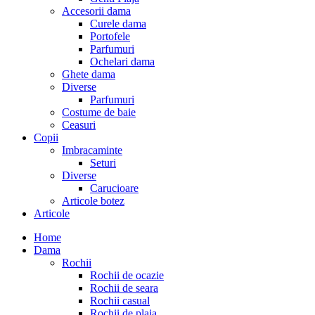
Accesorii dama
Curele dama
Portofele
Parfumuri
Ochelari dama
Ghete dama
Diverse
Parfumuri
Costume de baie
Ceasuri
Copii
Imbracaminte
Seturi
Diverse
Carucioare
Articole botez
Articole
Home
Dama
Rochii
Rochii de ocazie
Rochii de seara
Rochii casual
Rochii de plaja