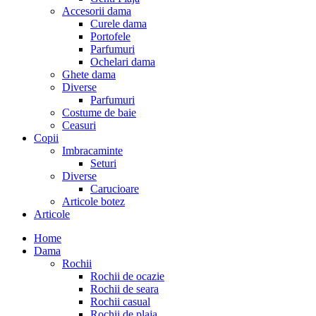
Accesorii dama
Curele dama
Portofele
Parfumuri
Ochelari dama
Ghete dama
Diverse
Parfumuri
Costume de baie
Ceasuri
Copii
Imbracaminte
Seturi
Diverse
Carucioare
Articole botez
Articole
Home
Dama
Rochii
Rochii de ocazie
Rochii de seara
Rochii casual
Rochii de plaja