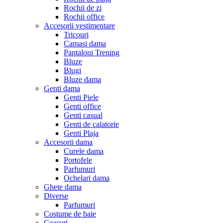
Rochii de zi
Rochii office
Accesorii vestimentare
Tricouri
Camasi dama
Pantaloni Trening
Bluze
Blugi
Bluze dama
Genti dama
Genti Piele
Genti office
Genti casual
Genti de calatorie
Genti Plaja
Accesorii dama
Curele dama
Portofele
Parfumuri
Ochelari dama
Ghete dama
Diverse
Parfumuri
Costume de baie
Ceasuri