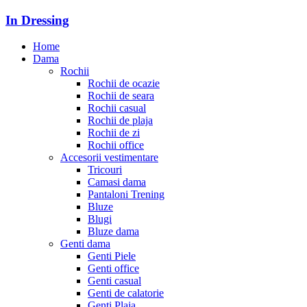
In Dressing
Home
Dama
Rochii
Rochii de ocazie
Rochii de seara
Rochii casual
Rochii de plaja
Rochii de zi
Rochii office
Accesorii vestimentare
Tricouri
Camasi dama
Pantaloni Trening
Bluze
Blugi
Bluze dama
Genti dama
Genti Piele
Genti office
Genti casual
Genti de calatorie
Genti Plaja