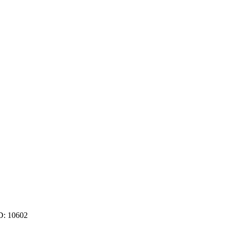
D:
10602