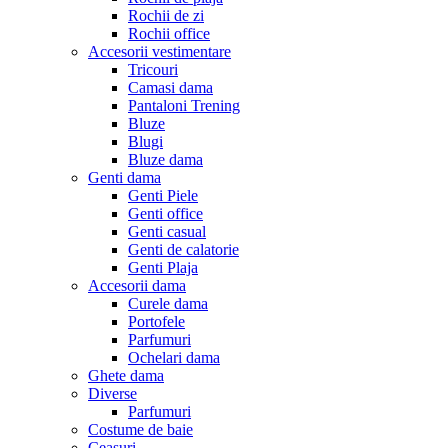
Rochii de zi
Rochii office
Accesorii vestimentare
Tricouri
Camasi dama
Pantaloni Trening
Bluze
Blugi
Bluze dama
Genti dama
Genti Piele
Genti office
Genti casual
Genti de calatorie
Genti Plaja
Accesorii dama
Curele dama
Portofele
Parfumuri
Ochelari dama
Ghete dama
Diverse
Parfumuri
Costume de baie
Ceasuri