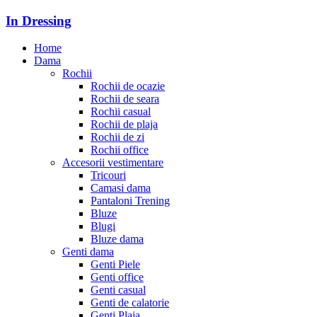
In Dressing
Home
Dama
Rochii
Rochii de ocazie
Rochii de seara
Rochii casual
Rochii de plaja
Rochii de zi
Rochii office
Accesorii vestimentare
Tricouri
Camasi dama
Pantaloni Trening
Bluze
Blugi
Bluze dama
Genti dama
Genti Piele
Genti office
Genti casual
Genti de calatorie
Genti Plaja