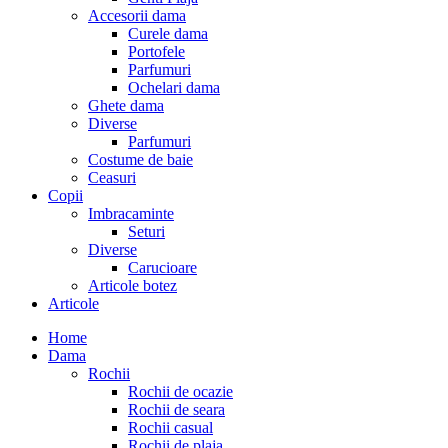
Accesorii dama
Curele dama
Portofele
Parfumuri
Ochelari dama
Ghete dama
Diverse
Parfumuri
Costume de baie
Ceasuri
Copii
Imbracaminte
Seturi
Diverse
Carucioare
Articole botez
Articole
Home
Dama
Rochii
Rochii de ocazie
Rochii de seara
Rochii casual
Rochii de plaja