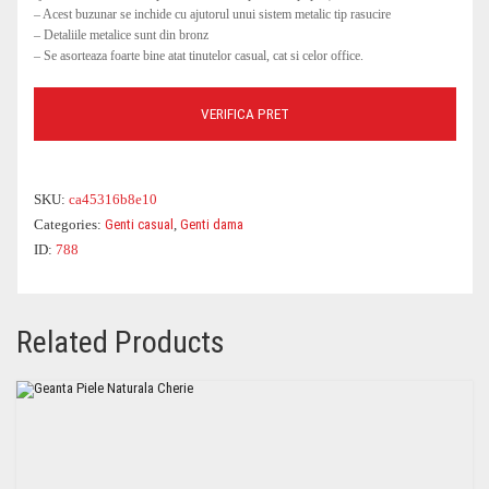
– Acest buzunar se inchide cu ajutorul unui sistem metalic tip rasucire
– Detaliile metalice sunt din bronz
– Se asorteaza foarte bine atat tinutelor casual, cat si celor office.
VERIFICA PRET
SKU:
ca45316b8e10
Categories:
Genti casual
,
Genti dama
ID:
788
Related Products