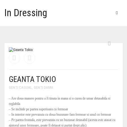
In Dressing
GEANTA TOKIO
GENTI CASUAL
,
GENTI DAMA
– Are doua manere pentru a fi tinuta in mana si o curea de umar detasabila si
reglabila
– Se inchide pe partea superioara cu fermoar
– In interior este prevazuta cu doua buzunare fara fermoar si unul cu fermoar
– Pe partea frontala, este prevazuta cu un buzunar detasabil (acesta este atasat cu
ajutorul unor fermoare, poate fi detasat si purtat drept plic)