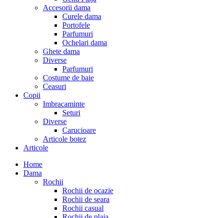
Accesorii dama
Curele dama
Portofele
Parfumuri
Ochelari dama
Ghete dama
Diverse
Parfumuri
Costume de baie
Ceasuri
Copii
Imbracaminte
Seturi
Diverse
Carucioare
Articole botez
Articole
Home
Dama
Rochii
Rochii de ocazie
Rochii de seara
Rochii casual
Rochii de plaja