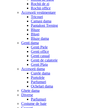
Rochii de zi
Rochii office
Accesorii vestimentare
Tricouri
Camasi dama
Pantaloni Trening
Bluze
Blugi
Bluze dama
Genti dama
Genti Piele
Genti office
Genti casual
Genti de calatorie
Genti Plaja
Accesorii dama
Curele dama
Portofele
Parfumuri
Ochelari dama
Ghete dama
Diverse
Parfumuri
Costume de baie
Ceasuri