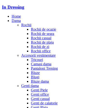
In Dressing
Home
Dama
Rochii
Rochii de ocazie
Rochii de seara
Rochii casual
Rochii de plaja
Rochii de zi
Rochii office
Accesorii vestimentare
Tricouri
Camasi dama
Pantaloni Trening
Bluze
Blugi
Bluze dama
Genti dama
Genti Piele
Genti office
Genti casual
Genti de calatorie
Genti Plaja