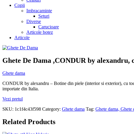
Copii
Imbracaminte
Seturi
Diverse
Carucioare
Articole botez
Articole
Ghete De Dama ,CONDUR by alexandru, cu
Ghete dama
CONDUR by alexandru – Botine din piele (interior si exterior), cu toc sta
importate din Italia.
Vezi pretul
SKU:
1c1f4c43f598
Category:
Ghete dama
Tag:
Ghete dama, Ghete 
Related Products