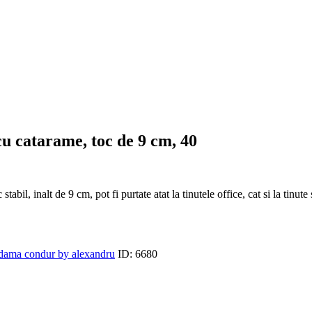
 catarame, toc de 9 cm, 40
bil, inalt de 9 cm, pot fi purtate atat la tinutele office, cat si la tinut
dama condur by alexandru
ID:
6680