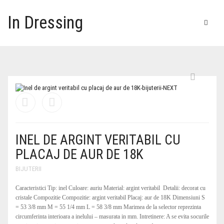
In Dressing
HOME
DAMA
COPII
ROCHII
ARTICOLE
ACCESORII VESTIMENTARE
IMBRACAMINTE
ROCHII DE OCAZIE
INEL DE ARGINT VERITABIL CU
GENTI DAMA
DIVERSE
ROCHII DE SEARA
TRICOURI
SETURI
PLACAJ DE AUR DE 18K
BIJUTERII
ACCESORII DAMA
ARTICOLE BOTEZ
ROCHII CASUAL
CAMASI DAMA
GENTI PIELE
CARUCIOARE
Caracteristici Tip: inel Culoare: auriu Material: argint veritabil Detalii: decorat cu
GHETE DAMA
ROCHII DE PLAJA
PANTALONI TRENING
GENTI OFFICE
CURELE DAMA
cristale Compozitie Compozitie: argint veritabil Placaj: aur de 18K Dimensiuni S
= 53 3/8 mm M = 55 1/4 mm L = 58 3/8 mm Marimea de la selector reprezinta
DIVERSE
ROCHII DE ZI
BLUZE
GENTI CASUAL
PORTOFELE
circumferinta interioara a inelului – masurata in mm. Intretinere: A se evita socurile