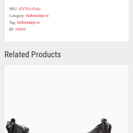
SKU:
d5f785cf3a6c
Category:
fashiondays.ro
Tag:
fashiondays.ro
ID:
10669
Related Products