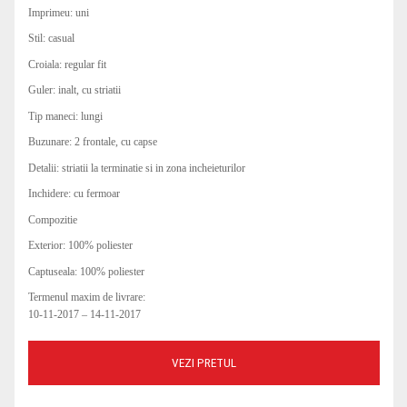
Imprimeu: uni
COSTUME DE BAIE
ROCHII OFFICE
BLUGI
GENTI DE CALATORIE
PARFUMURI
PARFUMURI
Stil: casual
CEASURI
BLUZE DAMA
GENTI PLAJA
OCHELARI DAMA
Croiala: regular fit
Guler: inalt, cu striatii
Tip maneci: lungi
Buzunare: 2 frontale, cu capse
Detalii: striatii la terminatie si in zona incheieturilor
Inchidere: cu fermoar
Compozitie
Exterior: 100% poliester
Captuseala: 100% poliester
Termenul maxim de livrare:
10-11-2017 – 14-11-2017
VEZI PRETUL