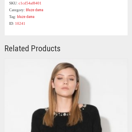
SKU:
c1cd54af8401
COSTUME DE BAIE
ROCHII OFFICE
BLUGI
GENTI DE CALATORIE
PARFUMURI
PARFUMURI
Category:
Bluze dama
Tag:
bluze dama
CEASURI
BLUZE DAMA
GENTI PLAJA
OCHELARI DAMA
ID:
10241
Related Products