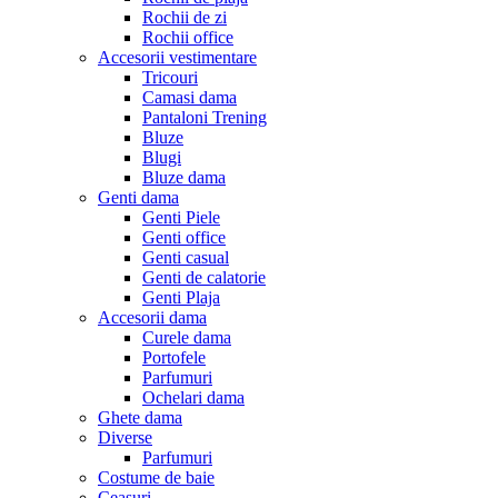
Rochii de zi
Rochii office
Accesorii vestimentare
Tricouri
Camasi dama
Pantaloni Trening
Bluze
Blugi
Bluze dama
Genti dama
Genti Piele
Genti office
Genti casual
Genti de calatorie
Genti Plaja
Accesorii dama
Curele dama
Portofele
Parfumuri
Ochelari dama
Ghete dama
Diverse
Parfumuri
Costume de baie
Ceasuri