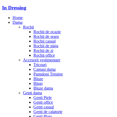
In Dressing
Home
Dama
Rochii
Rochii de ocazie
Rochii de seara
Rochii casual
Rochii de plaja
Rochii de zi
Rochii office
Accesorii vestimentare
Tricouri
Camasi dama
Pantaloni Trening
Bluze
Blugi
Bluze dama
Genti dama
Genti Piele
Genti office
Genti casual
Genti de calatorie
Genti Plaja