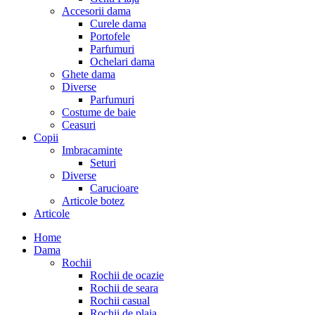
Accesorii dama
Curele dama
Portofele
Parfumuri
Ochelari dama
Ghete dama
Diverse
Parfumuri
Costume de baie
Ceasuri
Copii
Imbracaminte
Seturi
Diverse
Carucioare
Articole botez
Articole
Home
Dama
Rochii
Rochii de ocazie
Rochii de seara
Rochii casual
Rochii de plaja