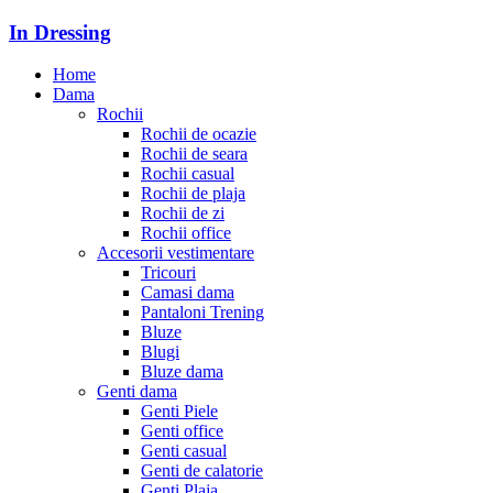
In Dressing
Home
Dama
Rochii
Rochii de ocazie
Rochii de seara
Rochii casual
Rochii de plaja
Rochii de zi
Rochii office
Accesorii vestimentare
Tricouri
Camasi dama
Pantaloni Trening
Bluze
Blugi
Bluze dama
Genti dama
Genti Piele
Genti office
Genti casual
Genti de calatorie
Genti Plaja