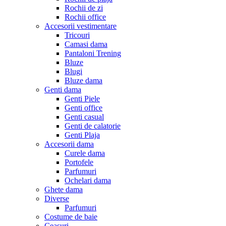
Rochii de zi
Rochii office
Accesorii vestimentare
Tricouri
Camasi dama
Pantaloni Trening
Bluze
Blugi
Bluze dama
Genti dama
Genti Piele
Genti office
Genti casual
Genti de calatorie
Genti Plaja
Accesorii dama
Curele dama
Portofele
Parfumuri
Ochelari dama
Ghete dama
Diverse
Parfumuri
Costume de baie
Ceasuri