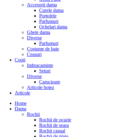
Accesorii dama
Curele dama
Portofele
Parfumuri
Ochelari dama
Ghete dama
Diverse
Parfumuri
Costume de baie
Ceasuri
Copii
Imbracaminte
Seturi
Diverse
Carucioare
Articole botez
Articole
Home
Dama
Rochii
Rochii de ocazie
Rochii de seara
Rochii casual
Rochii de plaja