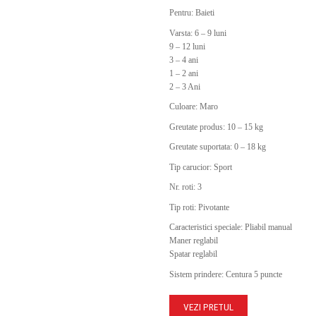
Pentru: Baieti
Varsta: 6 – 9 luni
9 – 12 luni
3 – 4 ani
1 – 2 ani
2 – 3 Ani
Culoare: Maro
Greutate produs: 10 – 15 kg
Greutate suportata: 0 – 18 kg
Tip carucior: Sport
Nr. roti: 3
Tip roti: Pivotante
Caracteristici speciale: Pliabil manual
Maner reglabil
Spatar reglabil
Sistem prindere: Centura 5 puncte
VEZI PRETUL