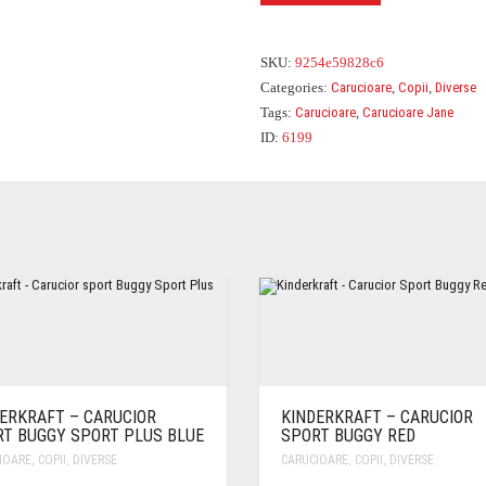
SKU:
9254e59828c6
Categories:
Carucioare
,
Copii
,
Diverse
Tags:
Carucioare
,
Carucioare Jane
ID:
6199
ERKRAFT – CARUCIOR
KINDERKRAFT – CARUCIOR
T BUGGY SPORT PLUS BLUE
SPORT BUGGY RED
IOARE
,
COPII
,
DIVERSE
CARUCIOARE
,
COPII
,
DIVERSE