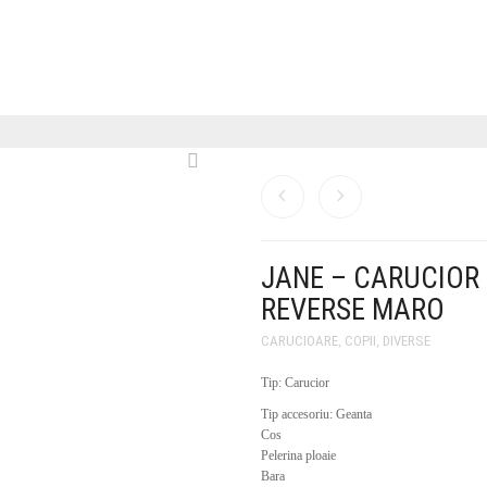
JANE – CARUCIOR 
REVERSE MARO
CARUCIOARE
,
COPII
,
DIVERSE
Tip: Carucior
Tip accesoriu: Geanta
Cos
Pelerina ploaie
Bara