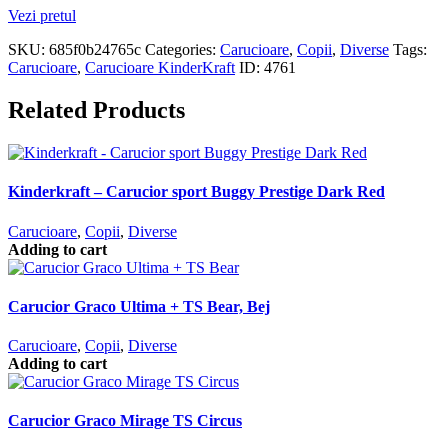
Vezi pretul
SKU:
685f0b24765c
Categories:
Carucioare
,
Copii
,
Diverse
Tags:
Carucioare
,
Carucioare KinderKraft
ID:
4761
Related Products
Kinderkraft – Carucior sport Buggy Prestige Dark Red
Carucioare
,
Copii
,
Diverse
Adding to cart
Carucior Graco Ultima + TS Bear, Bej
Carucioare
,
Copii
,
Diverse
Adding to cart
Carucior Graco Mirage TS Circus