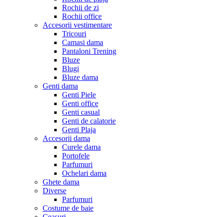
Rochii de zi
Rochii office
Accesorii vestimentare
Tricouri
Camasi dama
Pantaloni Trening
Bluze
Blugi
Bluze dama
Genti dama
Genti Piele
Genti office
Genti casual
Genti de calatorie
Genti Plaja
Accesorii dama
Curele dama
Portofele
Parfumuri
Ochelari dama
Ghete dama
Diverse
Parfumuri
Costume de baie
Ceasuri