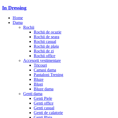
In Dressing
Home
Dama
Rochii
Rochii de ocazie
Rochii de seara
Rochii casual
Rochii de plaja
Rochii de zi
Rochii office
Accesorii vestimentare
Tricouri
Camasi dama
Pantaloni Trening
Bluze
Blugi
Bluze dama
Genti dama
Genti Piele
Genti office
Genti casual
Genti de calatorie
Genti Plaja