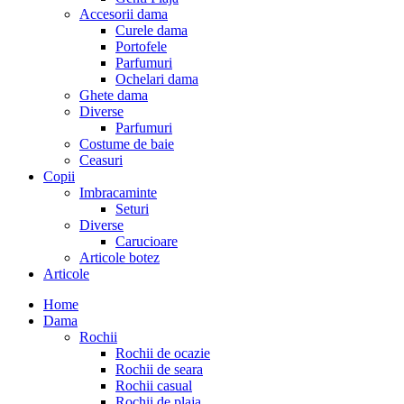
Accesorii dama
Curele dama
Portofele
Parfumuri
Ochelari dama
Ghete dama
Diverse
Parfumuri
Costume de baie
Ceasuri
Copii
Imbracaminte
Seturi
Diverse
Carucioare
Articole botez
Articole
Home
Dama
Rochii
Rochii de ocazie
Rochii de seara
Rochii casual
Rochii de plaja