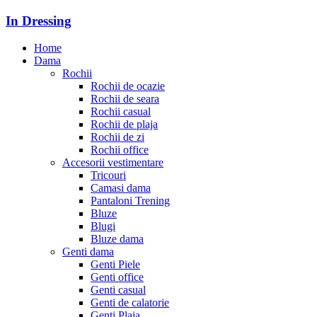
In Dressing
Home
Dama
Rochii
Rochii de ocazie
Rochii de seara
Rochii casual
Rochii de plaja
Rochii de zi
Rochii office
Accesorii vestimentare
Tricouri
Camasi dama
Pantaloni Trening
Bluze
Blugi
Bluze dama
Genti dama
Genti Piele
Genti office
Genti casual
Genti de calatorie
Genti Plaja