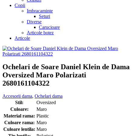
Copii
Imbracaminte
Seturi
Diverse
Carucioare
Articole botez
Articole
Ochelari de Soare Daniel Klein de Dama
Oversized Maro Polarizati
2680161104322
Accesorii dama
,
Ochelari dama
Stil:
Oversized
Culoare:
Maro
Material rama:
Plastic
Culoare rama:
Maro
Culoare lentila:
Maro
Tip lentila:
Polarizat