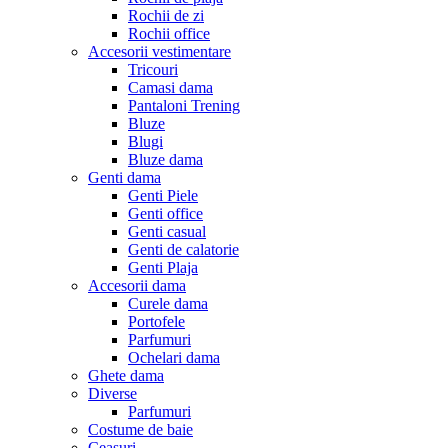
Rochii de zi
Rochii office
Accesorii vestimentare
Tricouri
Camasi dama
Pantaloni Trening
Bluze
Blugi
Bluze dama
Genti dama
Genti Piele
Genti office
Genti casual
Genti de calatorie
Genti Plaja
Accesorii dama
Curele dama
Portofele
Parfumuri
Ochelari dama
Ghete dama
Diverse
Parfumuri
Costume de baie
Ceasuri