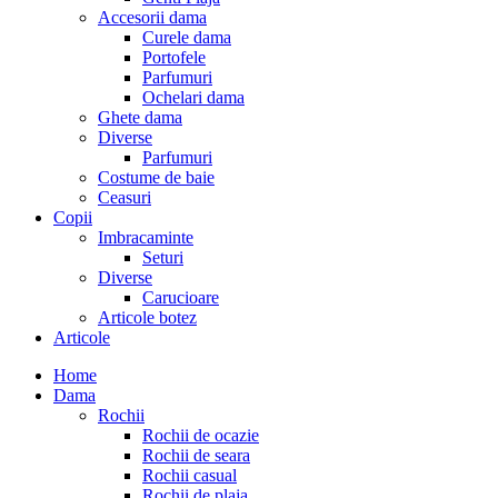
Accesorii dama
Curele dama
Portofele
Parfumuri
Ochelari dama
Ghete dama
Diverse
Parfumuri
Costume de baie
Ceasuri
Copii
Imbracaminte
Seturi
Diverse
Carucioare
Articole botez
Articole
Home
Dama
Rochii
Rochii de ocazie
Rochii de seara
Rochii casual
Rochii de plaja