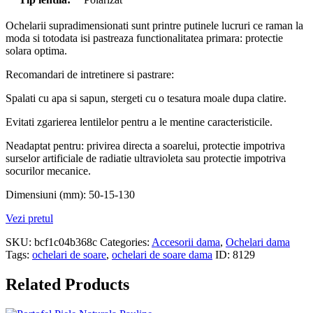
Ochelarii supradimensionati sunt printre putinele lucruri ce raman la
moda si totodata isi pastreaza functionalitatea primara: protectie
solara optima.
Recomandari de intretinere si pastrare:
Spalati cu apa si sapun, stergeti cu o tesatura moale dupa clatire.
Evitati zgarierea lentilelor pentru a le mentine caracteristicile.
Neadaptat pentru: privirea directa a soarelui, protectie impotriva
surselor artificiale de radiatie ultravioleta sau protectie impotriva
socurilor mecanice.
Dimensiuni (mm): 50-15-130
Vezi pretul
SKU:
bcf1c04b368c
Categories:
Accesorii dama
,
Ochelari dama
Tags:
ochelari de soare
,
ochelari de soare dama
ID:
8129
Related Products