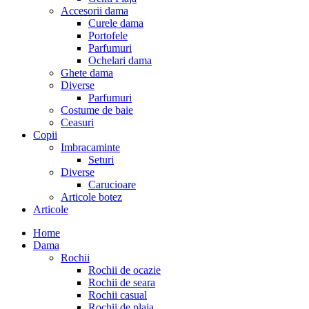
Accesorii dama
Curele dama
Portofele
Parfumuri
Ochelari dama
Ghete dama
Diverse
Parfumuri
Costume de baie
Ceasuri
Copii
Imbracaminte
Seturi
Diverse
Carucioare
Articole botez
Articole
Home
Dama
Rochii
Rochii de ocazie
Rochii de seara
Rochii casual
Rochii de plaja