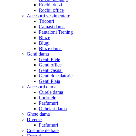
Rochii de zi
Rochii office
Accesorii vestimentare
Tricouri
Camasi dama
Pantaloni Trening
Bluze
Blugi
Bluze dama
Genti dama
Genti Piele
Genti office
Genti casual
Genti de calatorie
Genti Plaja
Accesorii dama
Curele dama
Portofele
Parfumuri
Ochelari dama
Ghete dama
Diverse
Parfumuri
Costume de baie
Ceasuri