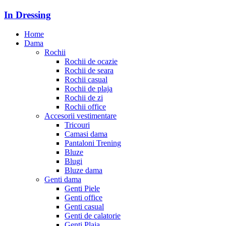
In Dressing
Home
Dama
Rochii
Rochii de ocazie
Rochii de seara
Rochii casual
Rochii de plaja
Rochii de zi
Rochii office
Accesorii vestimentare
Tricouri
Camasi dama
Pantaloni Trening
Bluze
Blugi
Bluze dama
Genti dama
Genti Piele
Genti office
Genti casual
Genti de calatorie
Genti Plaja