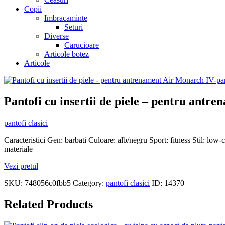
Copii
Imbracaminte
Seturi
Diverse
Carucioare
Articole botez
Articole
Pantofi cu insertii de piele – pentru ant
pantofi clasici
Caracteristici Gen: barbati Culoare: alb/negru Sport: fitness Stil: low
materiale
Vezi pretul
SKU:
748056c0fbb5
Category:
pantofi clasici
ID:
14370
Related Products