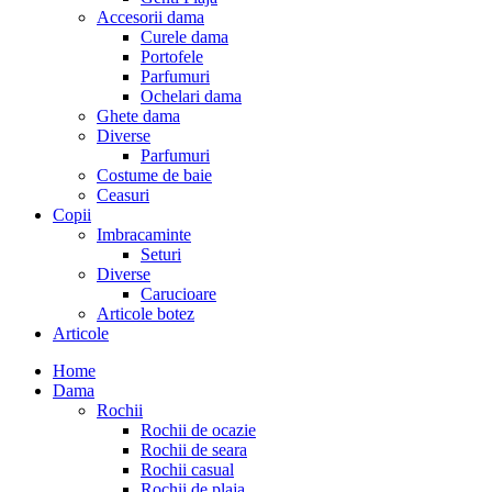
Accesorii dama
Curele dama
Portofele
Parfumuri
Ochelari dama
Ghete dama
Diverse
Parfumuri
Costume de baie
Ceasuri
Copii
Imbracaminte
Seturi
Diverse
Carucioare
Articole botez
Articole
Home
Dama
Rochii
Rochii de ocazie
Rochii de seara
Rochii casual
Rochii de plaja