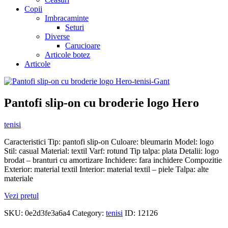
Copii
Imbracaminte
Seturi
Diverse
Carucioare
Articole botez
Articole
Pantofi slip-on cu broderie logo Hero
tenisi
Caracteristici Tip: pantofi slip-on Culoare: bleumarin Model: logo
Stil: casual Material: textil Varf: rotund Tip talpa: plata Detalii: logo
brodat – branturi cu amortizare Inchidere: fara inchidere Compozitie
Exterior: material textil Interior: material textil – piele Talpa: alte
materiale
Vezi pretul
SKU:
0e2d3fe3a6a4
Category:
tenisi
ID:
12126