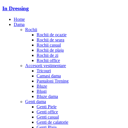
In Dressing
Home
Dama
Rochii
Rochii de ocazie
Rochii de seara
Rochii casual
Rochii de plaja
Rochii de zi
Rochii office
Accesorii vestimentare
Tricouri
Camasi dama
Pantaloni Trening
Bluze
Blugi
Bluze dama
Genti dama
Genti Piele
Genti office
Genti casual
Genti de calatorie
Genti Plaja