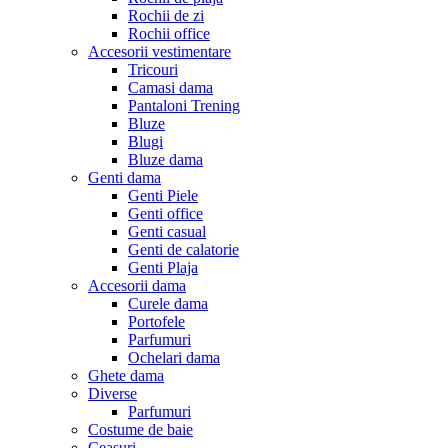
Rochii de zi
Rochii office
Accesorii vestimentare
Tricouri
Camasi dama
Pantaloni Trening
Bluze
Blugi
Bluze dama
Genti dama
Genti Piele
Genti office
Genti casual
Genti de calatorie
Genti Plaja
Accesorii dama
Curele dama
Portofele
Parfumuri
Ochelari dama
Ghete dama
Diverse
Parfumuri
Costume de baie
Ceasuri