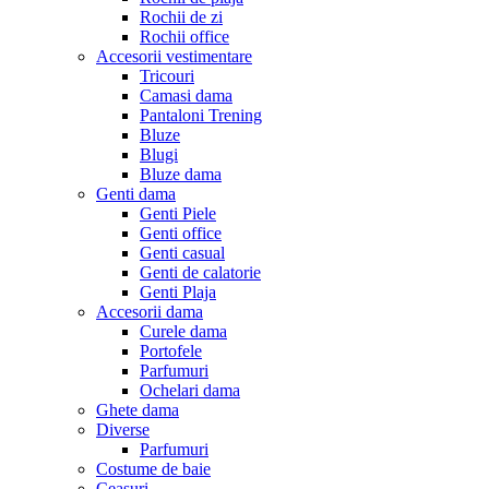
Rochii de zi
Rochii office
Accesorii vestimentare
Tricouri
Camasi dama
Pantaloni Trening
Bluze
Blugi
Bluze dama
Genti dama
Genti Piele
Genti office
Genti casual
Genti de calatorie
Genti Plaja
Accesorii dama
Curele dama
Portofele
Parfumuri
Ochelari dama
Ghete dama
Diverse
Parfumuri
Costume de baie
Ceasuri