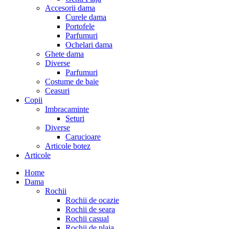
Accesorii dama
Curele dama
Portofele
Parfumuri
Ochelari dama
Ghete dama
Diverse
Parfumuri
Costume de baie
Ceasuri
Copii
Imbracaminte
Seturi
Diverse
Carucioare
Articole botez
Articole
Home
Dama
Rochii
Rochii de ocazie
Rochii de seara
Rochii casual
Rochii de plaja