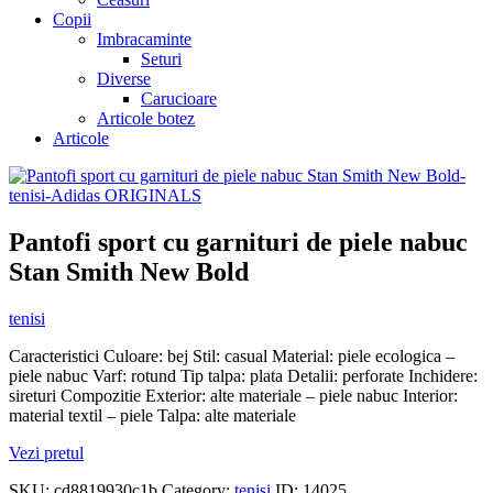
Copii
Imbracaminte
Seturi
Diverse
Carucioare
Articole botez
Articole
Pantofi sport cu garnituri de piele nabuc
Stan Smith New Bold
tenisi
Caracteristici Culoare: bej Stil: casual Material: piele ecologica –
piele nabuc Varf: rotund Tip talpa: plata Detalii: perforate Inchidere:
sireturi Compozitie Exterior: alte materiale – piele nabuc Interior:
material textil – piele Talpa: alte materiale
Vezi pretul
SKU:
cd8819930c1b
Category:
tenisi
ID:
14025