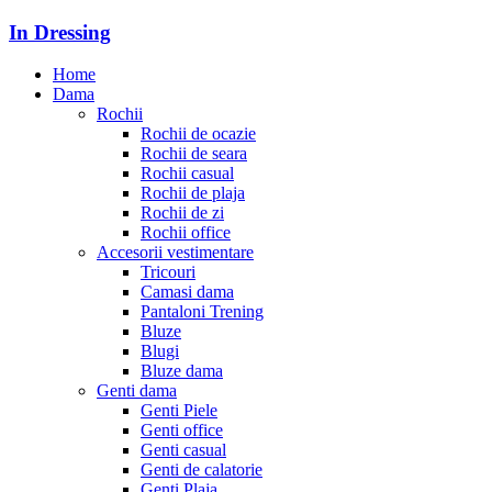
In Dressing
Home
Dama
Rochii
Rochii de ocazie
Rochii de seara
Rochii casual
Rochii de plaja
Rochii de zi
Rochii office
Accesorii vestimentare
Tricouri
Camasi dama
Pantaloni Trening
Bluze
Blugi
Bluze dama
Genti dama
Genti Piele
Genti office
Genti casual
Genti de calatorie
Genti Plaja