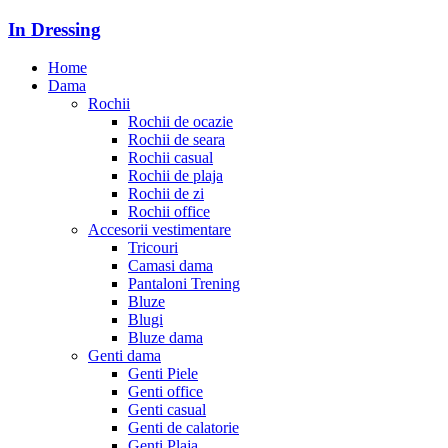
In Dressing
Home
Dama
Rochii
Rochii de ocazie
Rochii de seara
Rochii casual
Rochii de plaja
Rochii de zi
Rochii office
Accesorii vestimentare
Tricouri
Camasi dama
Pantaloni Trening
Bluze
Blugi
Bluze dama
Genti dama
Genti Piele
Genti office
Genti casual
Genti de calatorie
Genti Plaja