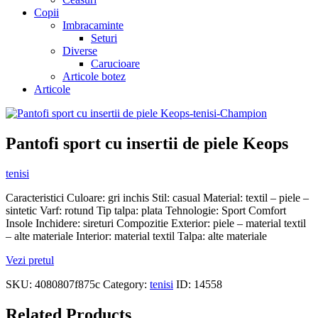
Copii
Imbracaminte
Seturi
Diverse
Carucioare
Articole botez
Articole
Pantofi sport cu insertii de piele Keops
tenisi
Caracteristici Culoare: gri inchis Stil: casual Material: textil – piele –
sintetic Varf: rotund Tip talpa: plata Tehnologie: Sport Comfort
Insole Inchidere: sireturi Compozitie Exterior: piele – material textil
– alte materiale Interior: material textil Talpa: alte materiale
Vezi pretul
SKU:
4080807f875c
Category:
tenisi
ID:
14558
Related Products