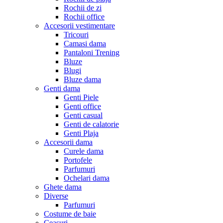
Rochii de zi
Rochii office
Accesorii vestimentare
Tricouri
Camasi dama
Pantaloni Trening
Bluze
Blugi
Bluze dama
Genti dama
Genti Piele
Genti office
Genti casual
Genti de calatorie
Genti Plaja
Accesorii dama
Curele dama
Portofele
Parfumuri
Ochelari dama
Ghete dama
Diverse
Parfumuri
Costume de baie
Ceasuri