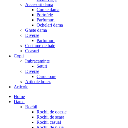
Accesorii dama
Curele dama
Portofele
Parfumuri
Ochelari dama
Ghete dama
Diverse
Parfumuri
Costume de baie
Ceasuri
Copii
Imbracaminte
Seturi
Diverse
Carucioare
Articole botez
Articole
Home
Dama
Rochii
Rochii de ocazie
Rochii de seara
Rochii casual
Rochii de plaja