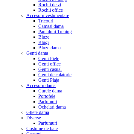
Rochii de zi
Rochii office
Accesorii vestimentare
Tricouri
Camasi dama
Pantaloni Trening
Bluze
Blugi
Bluze dama
Genti dama
Genti Piele
Genti office
Genti casual
Genti de calatorie
Genti Plaja
Accesorii dama
Curele dama
Portofele
Parfumuri
Ochelari dama
Ghete dama
Diverse
Parfumuri
Costume de baie
Ceasuri