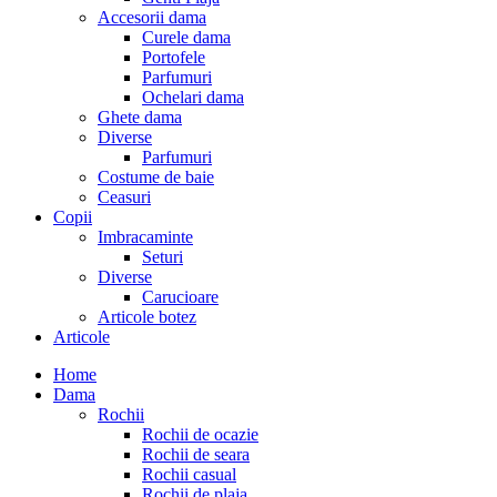
Accesorii dama
Curele dama
Portofele
Parfumuri
Ochelari dama
Ghete dama
Diverse
Parfumuri
Costume de baie
Ceasuri
Copii
Imbracaminte
Seturi
Diverse
Carucioare
Articole botez
Articole
Home
Dama
Rochii
Rochii de ocazie
Rochii de seara
Rochii casual
Rochii de plaja