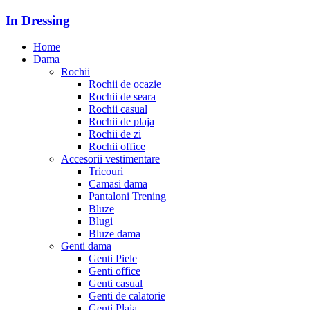
In Dressing
Home
Dama
Rochii
Rochii de ocazie
Rochii de seara
Rochii casual
Rochii de plaja
Rochii de zi
Rochii office
Accesorii vestimentare
Tricouri
Camasi dama
Pantaloni Trening
Bluze
Blugi
Bluze dama
Genti dama
Genti Piele
Genti office
Genti casual
Genti de calatorie
Genti Plaja