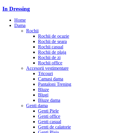
In Dressing
Home
Dama
Rochii
Rochii de ocazie
Rochii de seara
Rochii casual
Rochii de plaja
Rochii de zi
Rochii office
Accesorii vestimentare
Tricouri
Camasi dama
Pantaloni Trening
Bluze
Blugi
Bluze dama
Genti dama
Genti Piele
Genti office
Genti casual
Genti de calatorie
Genti Plaja