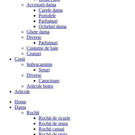
Accesorii dama
Curele dama
Portofele
Parfumuri
Ochelari dama
Ghete dama
Diverse
Parfumuri
Costume de baie
Ceasuri
Copii
Imbracaminte
Seturi
Diverse
Carucioare
Articole botez
Articole
Home
Dama
Rochii
Rochii de ocazie
Rochii de seara
Rochii casual
Rochii de plaja