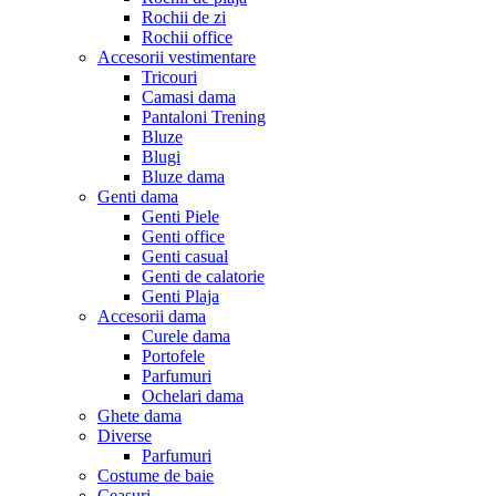
Rochii de zi
Rochii office
Accesorii vestimentare
Tricouri
Camasi dama
Pantaloni Trening
Bluze
Blugi
Bluze dama
Genti dama
Genti Piele
Genti office
Genti casual
Genti de calatorie
Genti Plaja
Accesorii dama
Curele dama
Portofele
Parfumuri
Ochelari dama
Ghete dama
Diverse
Parfumuri
Costume de baie
Ceasuri