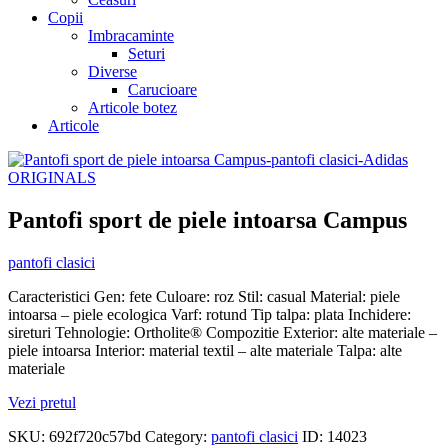
Copii
Imbracaminte
Seturi
Diverse
Carucioare
Articole botez
Articole
Pantofi sport de piele intoarsa Campus
pantofi clasici
Caracteristici Gen: fete Culoare: roz Stil: casual Material: piele
intoarsa – piele ecologica Varf: rotund Tip talpa: plata Inchidere:
sireturi Tehnologie: Ortholite® Compozitie Exterior: alte materiale –
piele intoarsa Interior: material textil – alte materiale Talpa: alte
materiale
Vezi pretul
SKU:
692f720c57bd
Category:
pantofi clasici
ID:
14023